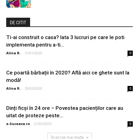
DE CITIT
Ti-ai construit o casa? Iata 3 lucruri pe care le poti
implementa pentru a-ti...
Alina R.
-
31/01/2020
0
Ce poartă bărbații în 2020? Află aici ce ghete sunt la
modă!
Alina R.
-
29/03/2020
0
Dinți ficși în 24 ore – Povestea pacienților care au
uitat de proteze peste...
e-Suceava.ro
-
21/03/2025
0
Încărcați mai multe