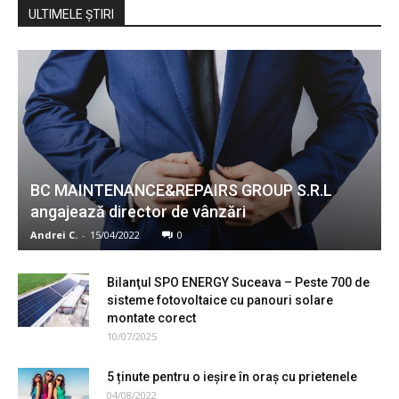
ULTIMELE ŞTIRI
BC MAINTENANCE&REPAIRS GROUP S.R.L
angajează director de vânzări
Andrei C.
-
15/04/2022
0
Bilanţul SPO ENERGY Suceava – Peste 700 de
sisteme fotovoltaice cu panouri solare
montate corect
10/07/2025
5 ținute pentru o ieșire în oraș cu prietenele
04/08/2022