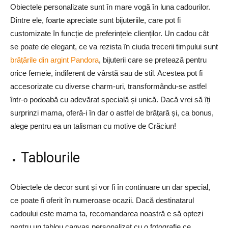
Obiectele personalizate sunt în mare vogă în luna cadourilor.
Dintre ele, foarte apreciate sunt bijuteriile, care pot fi
customizate în funcție de preferințele clienților. Un cadou cât
se poate de elegant, ce va rezista în ciuda trecerii timpului sunt
brățările din argint Pandora
, bijuterii care se pretează pentru
orice femeie, indiferent de vârstă sau de stil. Acestea pot fi
accesorizate cu diverse charm-uri, transformându-se astfel
într-o podoabă cu adevărat specială și unică. Dacă vrei să îți
surprinzi mama, oferă-i în dar o astfel de brățară și, ca bonus,
alege pentru ea un talisman cu motive de Crăciun!
Tablourile
Obiectele de decor sunt și vor fi în continuare un dar special,
ce poate fi oferit în numeroase ocazii. Dacă destinatarul
cadoului este mama ta, recomandarea noastră e să optezi
pentru un tablou canvas personalizat cu o fotografie ce