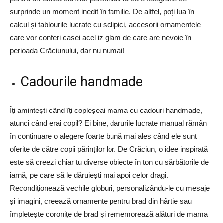
surprinde un moment inedit în familie. De altfel, poți lua în
calcul și tablourile lucrate cu sclipici, accesorii ornamentele
care vor conferi casei acel iz glam de care are nevoie în
perioada Crăciunului, dar nu numai!
Cadourile handmade
Îți amintești când îți copleșeai mama cu cadouri handmade,
atunci când erai copil? Ei bine, darurile lucrate manual rămân
în continuare o alegere foarte bună mai ales când ele sunt
oferite de către copii părinților lor. De Crăciun, o idee inspirată
este să creezi chiar tu diverse obiecte în ton cu sărbătorile de
iarnă, pe care să le dăruiești mai apoi celor dragi.
Recondiționează vechile globuri, personalizându-le cu mesaje
și imagini, creează ornamente pentru brad din hârtie sau
împletește coronițe de brad și rememorează alături de mama