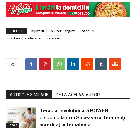
ETICHETE
bijuterii
bijuterii argint
cadouri
cadouri handmade
tablouri
ARTICOLE SIMILARE
DE LA ACELAȘI AUTOR
Terapia revoluţionară BOWEN,
disponibilă şi în Suceava cu terapeuţi
acreditaţi internaţional
Locale