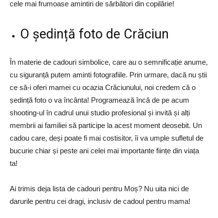
cele mai frumoase amintiri de sărbători din copilărie!
O ședință foto de Crăciun
În materie de cadouri simbolice, care au o semnificație anume,
cu siguranță putem aminti fotografiile. Prin urmare, dacă nu știi
ce să-i oferi mamei cu ocazia Crăciunului, noi credem că o
ședință foto o va încânta! Programează încă de pe acum
shooting-ul în cadrul unui studio profesional și invită și alți
membrii ai familiei să participe la acest moment deosebit. Un
cadou care, deși poate fi mai costisitor, îi va umple sufletul de
bucurie chiar și peste ani celei mai importante ființe din viața
ta!
Ai trimis deja lista de cadouri pentru Moș? Nu uita nici de
darurile pentru cei dragi, inclusiv de cadoul pentru mama!