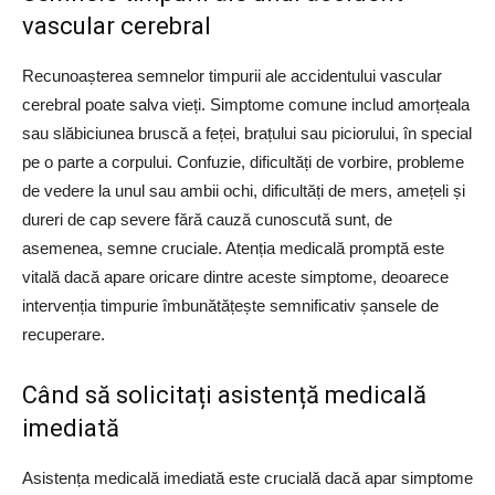
vascular cerebral
Recunoașterea semnelor timpurii ale accidentului vascular
cerebral poate salva vieți. Simptome comune includ amorțeala
sau slăbiciunea bruscă a feței, brațului sau piciorului, în special
pe o parte a corpului. Confuzie, dificultăți de vorbire, probleme
de vedere la unul sau ambii ochi, dificultăți de mers, amețeli și
dureri de cap severe fără cauză cunoscută sunt, de
asemenea, semne cruciale. Atenția medicală promptă este
vitală dacă apare oricare dintre aceste simptome, deoarece
intervenția timpurie îmbunătățește semnificativ șansele de
recuperare.
Când să solicitați asistență medicală
imediată
Asistența medicală imediată este crucială dacă apar simptome