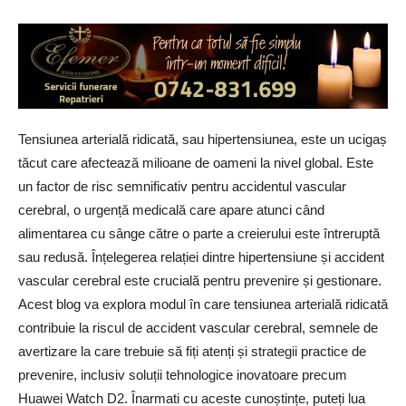
Tensiunea arterială ridicată, sau hipertensiunea, este un ucigaș
tăcut care afectează milioane de oameni la nivel global. Este
un factor de risc semnificativ pentru accidentul vascular
cerebral, o urgență medicală care apare atunci când
alimentarea cu sânge către o parte a creierului este întreruptă
sau redusă. Înțelegerea relației dintre hipertensiune și accident
vascular cerebral este crucială pentru prevenire și gestionare.
Acest blog va explora modul în care tensiunea arterială ridicată
contribuie la riscul de accident vascular cerebral, semnele de
avertizare la care trebuie să fiți atenți și strategii practice de
prevenire, inclusiv soluții tehnologice inovatoare precum
Huawei Watch D2. Înarmati cu aceste cunoștințe, puteți lua