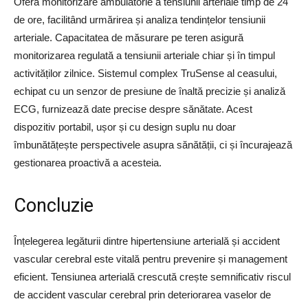
Oferă monitorizare ambulatorie a tensiunii arteriale timp de 24
de ore, facilitând urmărirea și analiza tendințelor tensiunii
arteriale. Capacitatea de măsurare pe teren asigură
monitorizarea regulată a tensiunii arteriale chiar și în timpul
activităților zilnice. Sistemul complex TruSense al ceasului,
echipat cu un senzor de presiune de înaltă precizie și analiză
ECG, furnizează date precise despre sănătate. Acest
dispozitiv portabil, ușor și cu design suplu nu doar
îmbunătățește perspectivele asupra sănătății, ci și încurajează
gestionarea proactivă a acesteia.
Concluzie
Înțelegerea legăturii dintre hipertensiune arterială și accident
vascular cerebral este vitală pentru prevenire și management
eficient. Tensiunea arterială crescută crește semnificativ riscul
de accident vascular cerebral prin deteriorarea vaselor de