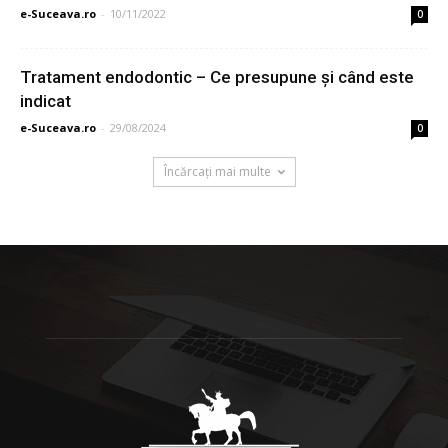
e-Suceava.ro
-
10/11/2022
0
Tratament endodontic – Ce presupune și când este
indicat
e-Suceava.ro
-
29/08/2024
0
Încărcați mai multe