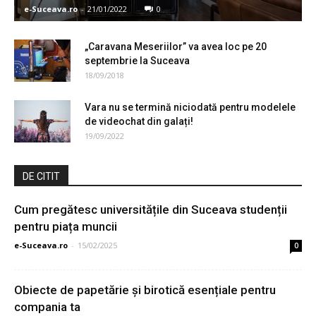
e-Suceava.ro
-
21/01/2022
0
„Caravana Meseriilor” va avea loc pe 20
septembrie la Suceava
18/09/2018
Vara nu se termină niciodată pentru modelele
de videochat din galați!
19/09/2022
DE CITIT
Cum pregătesc universitățile din Suceava studenții
pentru piața muncii
e-Suceava.ro
-
15/02/2025
0
Obiecte de papetărie și birotică esențiale pentru
compania ta