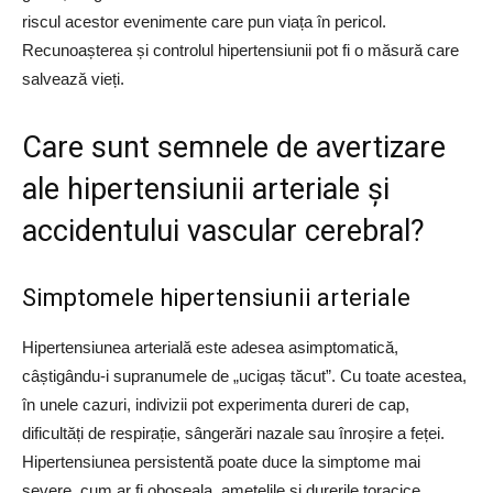
riscul acestor evenimente care pun viața în pericol.
Recunoașterea și controlul hipertensiunii pot fi o măsură care
salvează vieți.
Care sunt semnele de avertizare
ale hipertensiunii arteriale și
accidentului vascular cerebral?
Simptomele hipertensiunii arteriale
Hipertensiunea arterială este adesea asimptomatică,
câștigându-i supranumele de „ucigaș tăcut”. Cu toate acestea,
în unele cazuri, indivizii pot experimenta dureri de cap,
dificultăți de respirație, sângerări nazale sau înroșire a feței.
Hipertensiunea persistentă poate duce la simptome mai
severe, cum ar fi oboseala, amețelile și durerile toracice.