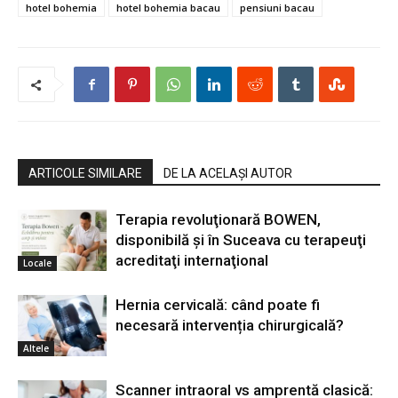
hotel bohemia
hotel bohemia bacau
pensiuni bacau
ARTICOLE SIMILARE
DE LA ACELAȘI AUTOR
Terapia revoluţionară BOWEN,
disponibilă şi în Suceava cu terapeuţi
acreditaţi internaţional
Locale
Hernia cervicală: când poate fi
necesară intervenția chirurgicală?
Altele
Scanner intraoral vs amprentă clasică: