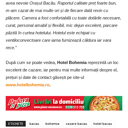
avea nevoie Orașul Bacău. Raportul calitate preț foarte bun,
m-am cazat de mai multe ori și de fiecare dată revin cu
plăcere. Camera a fost confortabilă cu toate dotările necesare,
curat, personal amabil și flexibil, mic dejun excelent, parcare
păzită în curtea hotelului. Hotelul este
echipat cu
ventiloconvectoare care iarna furnizează căldura iar vara
rece.”
După cum se poate vedea,
Hotel Bohemia
reprezintă un loc
excelent de cazare, iar pentru mai multe informații despre el,
prețuri și date de contact găsești pe site-ul
www.hotelbohemia.ro
.
ETICHETE
bacau
bohemia
cazare bacau
hotel bacau