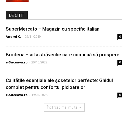
DE CITIT
SuperMercato – Magazin cu specific italian
Andrei C.
-
29/11/2019
0
Broderia – arta străveche care continuă să prospere
e-Suceava.ro
-
20/10/2022
0
Calitățile esențiale ale șosetelor perfecte: Ghidul
complet pentru confortul picioarelor
e-Suceava.ro
-
19/06/2025
0
Încărcați mai multe