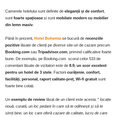
Camerele hotelului sunt definite de
eleganță și de confort
,
sunt
foarte spațioase
și sunt
mobilate modern cu mobilier
din lemn masiv
.
Până în prezent,
Hotel Bohemia
se bucură de
recenziile
pozitive
lăsate de clienți pe diverse site-uri de cazare precum
Booking.com
sau
Tripadvisor.com
, primind calificative foarte
bune. De exemplu, pe Booking.com scorul celor 533 de
comentarii lăsate de vizitatori este de
8.9, un scor excelent
pentru un hotel de 3 stele
. Factorii
curățenie, confort,
facilități, personal, raport calitate-preț, Wi-fi gratuit
sunt
foarte bine cotați.
Un
exemplu de review
lăsat de un client este acesta: “
locație
nouă, curată, un loc pedant în care să te odihnești și să te
simți bine. un loc care oferă cazare de calitate, lucru de care