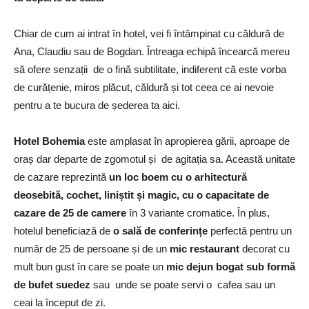
Chiar de cum ai intrat în hotel, vei fi întâmpinat cu căldură de
Ana, Claudiu sau de Bogdan. Întreaga echipă încearcă mereu
să ofere senzații de o fină subtilitate, indiferent că este vorba
de curățenie, miros plăcut, căldură și tot ceea ce ai nevoie
pentru a te bucura de șederea ta aici.
Hotel Bohemia
este amplasat în apropierea gării, aproape de
oraș dar departe de zgomotul și de agitația sa. Această unitate
de cazare reprezintă
un loc boem cu o arhitectură
deosebită, cochet, liniștit și magic, cu o capacitate de
cazare de 25 de camere
în 3 variante cromatice. În plus,
hotelul beneficiază de
o sală de conferințe
perfectă pentru un
număr de 25 de persoane și de un
mic restaurant
decorat cu
mult bun gust în care se poate un
mic dejun bogat sub formă
de bufet suedez
sau unde se poate servi o cafea sau un
ceai la început de zi.