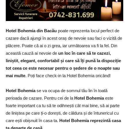
Hotel Bohemia din Bacău
poate reprezenta locul perfect de
cazare dacă ajungi în acest oraș de nevoie sau faci o vizită de
plăcere. Poate că ai o zi grea, iar următoarea va fi la fel. Din
această cauză ai nevoie de
un loc în care să te cazezi,
liniștit, elegant, confortabil și care să îți pună la dispoziție
tot ceea ce este necesar pentru o ședere de o noapte sau
mai multe
. Poți face check-in la Hotel Bohemia oricând!
Hotel Bohemia
se va ocupa de somnul tău lin în toată
perioada de cazare. Pentru cei de la
Hotel Bohemia
este
foarte important ca tu să te odihnești cât mai bine, să ai parte
de liniștea pe care ți-o dorești, de căldura și de întunericul cu
care ești obișnuit în casa ta.
Hotel Bohemia reprezintă casa
ta departe de casă.