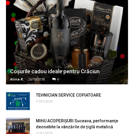
Coșurile cadou ideale pentru Crăciun
Alina R.
-
26/10/2018
0
TEHNICIAN SERVICE COPIATOARE
17/01/2019
MIHU ACOPERIȘURI Suceava, performanţe
deosebite la vânzările de țiglă metalică
11/02/2020