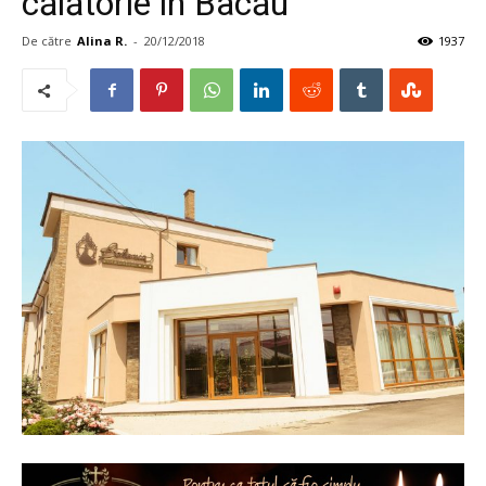
călătorie în Bacău
De către
Alina R.
-
20/12/2018
1937