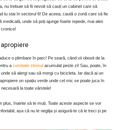
 nu trebuie să fii nevoit să cauți un cabinet care să
nd tu stai în sectorul 6! De aceea, caută o zonă care să fie
ă medicală, unde să poți ajunge foarte repede,
mai ales
i cronice!
 apropiere
duce o plimbare în parc! Pe seară, când vii obosit de la
entru a
combate stresul
acumulat peste zi! Sau, poate, în
 unde să alergi sau să mergi cu bicicleta. Iar dacă ai un
 apropiere un spațiu verde unde cel mic se poate juca în
 necesară la toate vârstele!
 în plus, înainte să te muți. Toate aceste aspecte se vor
fortabil, așa că nu le neglija și asigură-te că le treci și pe