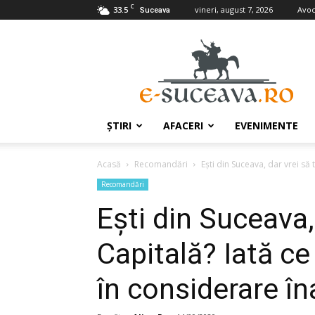
C
33.5
vineri, august 7, 2026
Avoc
Suceava
e-
Suceava.ro
ŞTIRI
AFACERI
EVENIMENTE
Acasă
Recomandări
Ești din Suceava, dar vrei să t
Recomandări
Ești din Suceava, 
Capitală? Iată ce 
în considerare în