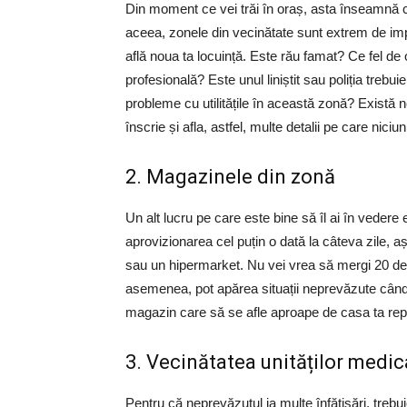
Din moment ce vei trăi în oraș, asta înseamnă că 
aceea, zonele din vecinătate sunt extrem de imp
află noua ta locuință. Este rău famat? Ce fel d
profesională? Este unul liniștit sau poliția treb
probleme cu utilitățile în această zonă? Există 
înscrie și afla, astfel, multe detalii pe care niciu
2. Magazinele din zonă
Un alt lucru pe care este bine să îl ai în vedere 
aprovizionarea cel puțin o dată la câteva zile, 
sau un hipermarket. Nu vei vrea să mergi 20 d
asemenea, pot apărea situații neprevăzute când
magazin care să se afle aproape de casa ta repr
3. Vecinătatea unităților medic
Pentru că neprevăzutul ia multe înfățișări, trebui