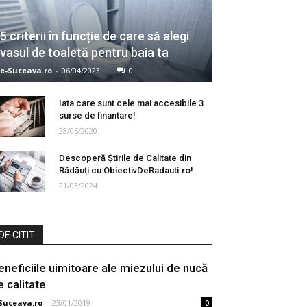
5 criterii în funcție de care să alegi
vasul de toaletă pentru baia ta
e-Suceava.ro
-
06/04/2023
0
Iata care sunt cele mai accesibile 3
surse de finantare!
28/05/2020
Descoperă Știrile de Calitate din
Rădăuți cu ObiectivDeRadauti.ro!
21/03/2024
DE CITIT
eneficiile uimitoare ale miezului de nucă
e calitate
Suceava.ro
-
23/01/2019
0