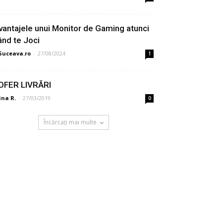
vantajele unui Monitor de Gaming atunci
ând te Joci
Suceava.ro
-
27/08/2024
1
OFER LIVRĂRI
ina R.
-
27/03/2019
0
Încărcați mai multe