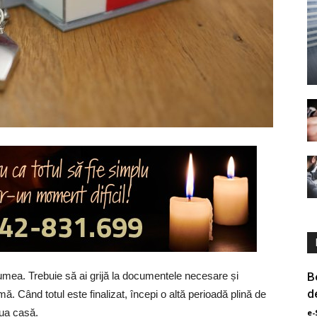
lumea. Trebuie să ai grijă la documentele necesare și
B
d
ă. Când totul este finalizat, începi o altă perioadă plină de
noua casă.
e-