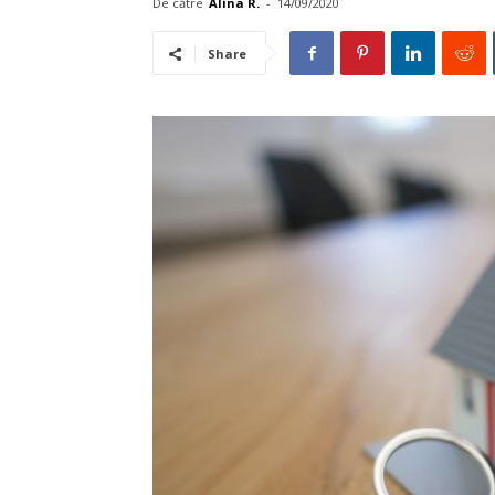
De către
Alina R.
-
14/09/2020
Share