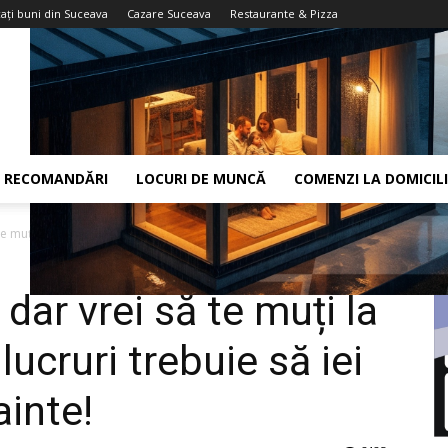
aţi buni din Suceava
Cazare Suceava
Restaurante & Pizza
RECOMANDĂRI
LOCURI DE MUNCĂ
COMENZI LA DOMICIL
e muți la Capitală? Iată ce...
dar vrei să te muți la
lucruri trebuie să iei
ainte!