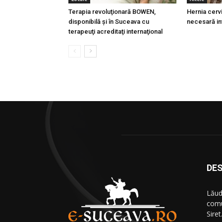
Terapia revoluţionară BOWEN,
Hernia cervi
disponibilă şi în Suceava cu
necesară in
terapeuţi acreditaţi internaţional
DES
Lăud
comu
Siret