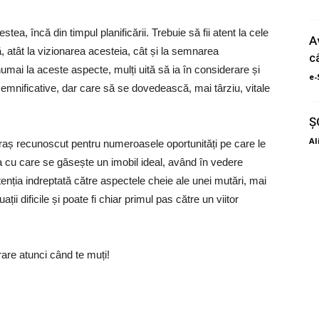
tea, încă din timpul planificării. Trebuie să fii atent la cele
A
, atât la vizionarea acesteia, cât și la semnarea
c
numai la aceste aspecte, mulți uită să ia în considerare și
e-
emnificative, dar care să se dovedească, mai târziu, vitale
Ș
Al
oraș recunoscut pentru numeroasele oportunități pe care le
ea cu care se găsește un imobil ideal, având în vedere
tenția indreptată către aspectele cheie ale unei mutări, mai
ții dificile și poate fi chiar primul pas către un viitor
erare atunci când te muți!