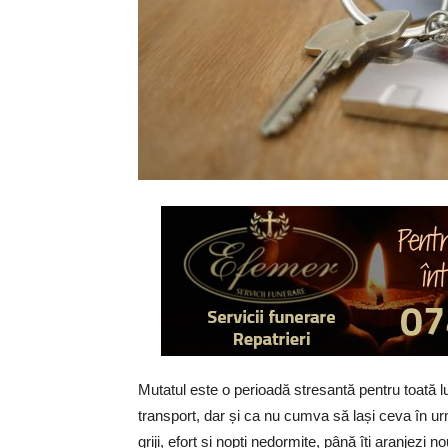
Mutatul este o perioadă stresantă pentru toată 
transport, dar și ca nu cumva să lași ceva în urm
griji, efort și nopți nedormite, până îți aranjezi 