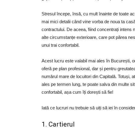
Stresul începe, însă, cu mult înainte de toate aces
mai mici detalii când vine vorba de noua ta casă
contractului. De aceea, fiind concentrați intens 
alte circumstanțe exterioare, care pot părea nes
unui trai confortabil.
Acest lucru este valabil mai ales în București, 
oferă pe plan profesional, dar și pentru greutat
numărul mare de locuitori din Capitală. Totuși, a
ales pe termen lung, te poate salva din multe situa
confortabil, așa cum îți dorești să fie!
Iată ce lucruri nu trebuie să uiți să iei în consid
1. Cartierul