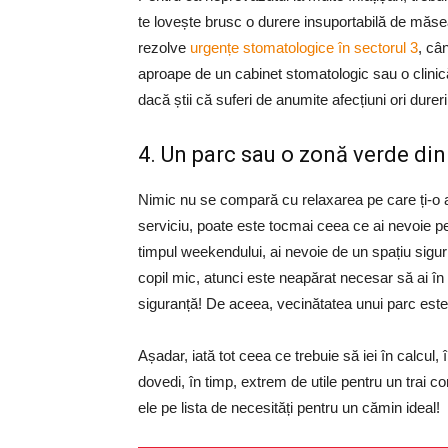
te lovește brusc o durere insuportabilă de măsea,
rezolve
urgențe stomatologice în sectorul 3
, câ
aproape de un cabinet stomatologic sau o clinic
dacă știi că suferi de anumite afecțiuni ori durer
4. Un parc sau o zonă verde din
Nimic nu se compară cu relaxarea pe care ți-o a
serviciu, poate este tocmai ceea ce ai nevoie p
timpul weekendului, ai nevoie de un spațiu sigur
copil mic, atunci este neapărat necesar să ai în
siguranță! De aceea, vecinătatea unui parc este
Așadar, iată tot ceea ce trebuie să iei în calcul,
dovedi, în timp, extrem de utile pentru un trai con
ele pe lista de necesități pentru un cămin ideal!