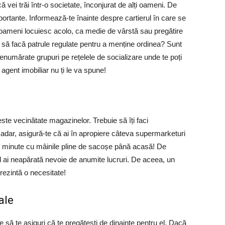
vei trăi într-o societate, înconjurat de alți oameni. De
ortante. Informează-te înainte despre cartierul în care se
e oameni locuiesc acolo, ca medie de vârstă sau pregătire
uie să facă patrule regulate pentru a menține ordinea? Sunt
nenumărate grupuri pe rețelele de socializare unde te poți
n agent imobiliar nu ți le va spune!
este vecinătate magazinelor. Trebuie să îți faci
așadar, asigură-te că ai în apropiere câteva supermarketuri
e minute cu mâinile pline de sacoșe până acasă! De
 ai neapărată nevoie de anumite lucruri. De aceea, un
ezintă o necesitate!
ale
e să te asiguri că te pregătești de dinainte pentru el. Dacă