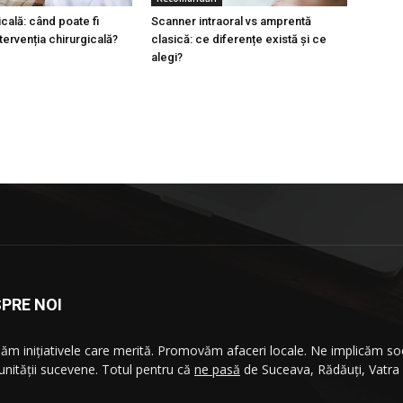
cală: când poate fi
Scanner intraoral vs amprentă
tervenția chirurgicală?
clasică: ce diferențe există și ce
alegi?
PRE NOI
ăm iniţiativele care merită. Promovăm afaceri locale. Ne implicăm soc
nităţii sucevene. Totul pentru că
ne pasă
de Suceava, Rădăuţi, Vatra
.