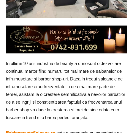
In ultimii 10 ani, industria de beauty a cunoscut o dezvoltare
continua, martor fiind numarul tot mai mare de saloanelor de
infrumusetare si barber shop-uri. Daca in trecut saloanele de
infrumusetare erau frecventate in cea mai mare parte de
femei, asistam la o crestere semnificativa a nevoilor barbatilor
de a se ingriji si constientizarea faptului ca frecventarea unui
barber shop va duce la cresterea stimei de sine odata cu o
tusoare in trend si o barba perfect aranjata.
EchipamenteSaloane.ro
este o companie cu experienta de