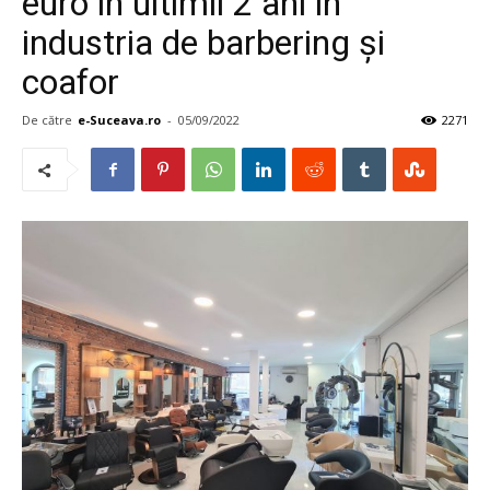
euro în ultimii 2 ani în
industria de barbering şi
coafor
De către
e-Suceava.ro
-
05/09/2022
2271