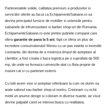
Parteneriatele solide, calitatea premium a produselor si
serviciilor oferite au facut ca EchipamenteSaloane.ro sa
devina principalul furnizor de mobilier si ustensile pentru
saloanele de infrumusetare si barber shop-uri din Romania.
EchipamenteSaloane.ro este printre putinele companii care
ofera
garantie de pana la 5 ani
, fapt ce ofera un plus de
incredere consumatorului! Mereu cu un pas inainte si investitii
constante, din dorinta de a minimiza timpul de asteptare al
clientilor, a fost creata o baza logistica pe o suprafata de 500
mp, de unde se livreaza comenzile atat cu flota proprie de
masini cat si cu parteneri externi.
Cu totii avem vise si asteptari referitoare la cum ne dorim sa
arate salonul sau barber shop-ul nostru. Creionam cu ochii
mintii un anume design si coloram in diverse nuante, iar visul
devine palpabil cand se intersecteaza cu realitatea.