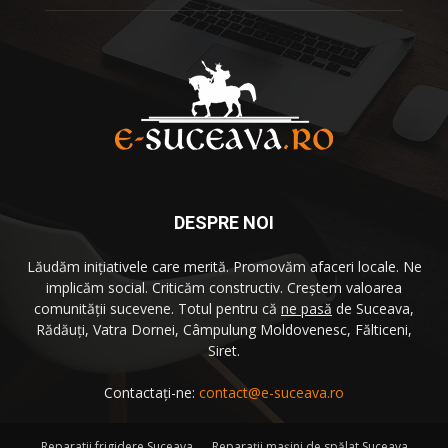
DESPRE NOI
Lăudăm iniţiativele care merită. Promovăm afaceri locale. Ne
implicăm social. Criticăm constructiv. Creştem valoarea
comunităţii sucevene. Totul pentru că
ne pasă
de Suceava,
Rădăuţi, Vatra Dornei, Câmpulung Moldovenesc, Fălticeni,
Siret.
Contactați-ne:
contact@e-suceava.ro
Reparatii frigidere Suceava
Reparaţii maşini de spălat Suceava