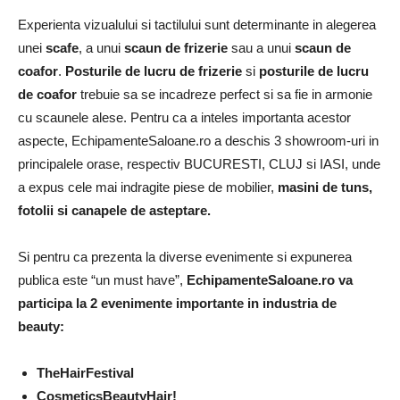
Experienta vizualului si tactilului sunt determinante in alegerea
unei
scafe
, a unui
scaun de frizerie
sau a unui
scaun de
coafor
.
Posturile de lucru de frizerie
si
posturile de lucru
de coafor
trebuie sa se incadreze perfect si sa fie in armonie
cu scaunele alese. Pentru ca a inteles importanta acestor
aspecte, EchipamenteSaloane.ro a deschis 3 showroom-uri in
principalele orase, respectiv BUCURESTI, CLUJ si IASI, unde
a expus cele mai indragite piese de mobilier,
masini de tuns,
fotolii si canapele de asteptare.
Si pentru ca prezenta la diverse evenimente si expunerea
publica este “un must have”,
EchipamenteSaloane.ro va
participa la 2 evenimente importante in industria de
beauty:
TheHairFestival
CosmeticsBeautyHair!