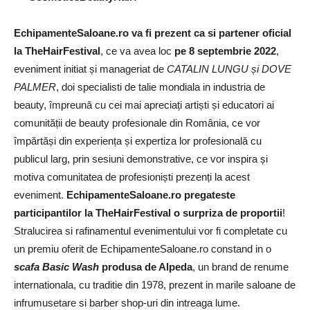
EchipamenteSaloane.ro va fi prezent ca si partener oficial
la TheHairFestival
, ce va avea loc
pe 8 septembrie 2022
,
eveniment initiat și manageriat de
CATALIN LUNGU și DOVE
PALMER
, doi specialisti de talie mondiala in industria de
beauty, împreună cu cei mai apreciați artiști și educatori ai
comunității de beauty profesionale din România, ce vor
împărtăși din experiența și expertiza lor profesională cu
publicul larg, prin sesiuni demonstrative, ce vor inspira și
motiva comunitatea de profesioniști prezenți la acest
eveniment.
EchipamenteSaloane.ro pregateste
participantilor la TheHairFestival o surpriza de proportii
!
Stralucirea si rafinamentul evenimentului vor fi completate cu
un premiu oferit de EchipamenteSaloane.ro constand in o
scafa Basic Wash
produsa de Alpeda
, un brand de renume
internationala, cu traditie din 1978, prezent in marile saloane de
infrumusetare si barber shop-uri din intreaga lume.