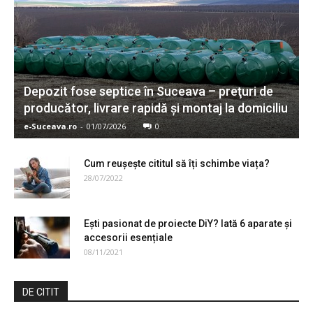
Depozit fose septice în Suceava – preţuri de
producător, livrare rapidă şi montaj la domiciliu
e-Suceava.ro
-
01/07/2026
0
Cum reușește cititul să îți schimbe viața?
28/07/2022
Ești pasionat de proiecte DiY? Iată 6 aparate și
accesorii esențiale
08/11/2021
DE CITIT