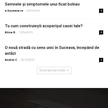
Semnele și simptomele unui ficat bolnav
e-Suceava.ro
-
28/05/2024
0
Tu cum construiești acoperișul casei tale?
Alina R.
-
13/04/2019
0
O nouă stradă cu sens unic în Suceava, începând de
astăzi
Andrei C.
-
09/12/2019
0
Încărcați mai multe