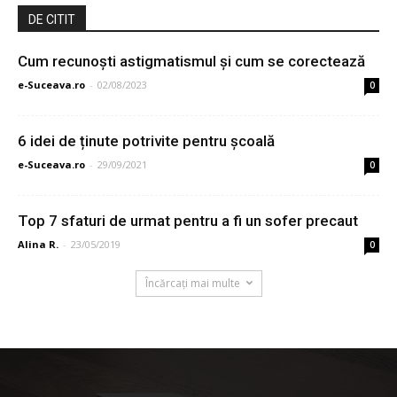
DE CITIT
Cum recunoști astigmatismul și cum se corectează
e-Suceava.ro
-
02/08/2023
0
6 idei de ținute potrivite pentru școală
e-Suceava.ro
-
29/09/2021
0
Top 7 sfaturi de urmat pentru a fi un sofer precaut
Alina R.
-
23/05/2019
0
Încărcați mai multe