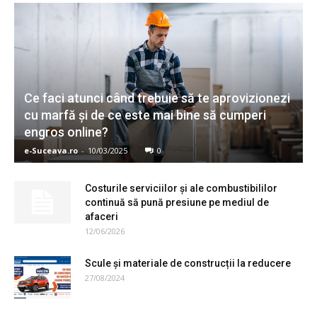
Ce faci atunci când trebuie să te aprovizionezi
cu marfă și de ce este mai bine să cumperi
engros online?
e-Suceava.ro
-
10/03/2025
0
Costurile serviciilor și ale combustibililor
continuă să pună presiune pe mediul de
afaceri
12/06/2026
Scule și materiale de construcții la reducere
27/08/2024