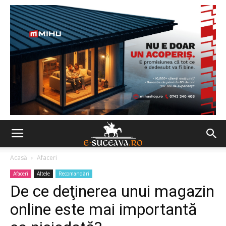
Acasă
Afaceri
Afaceri
Altele
Recomandări
De ce deţinerea unui magazin
online este mai importantă