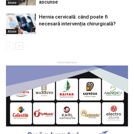
ascunse
Altele
Hernia cervicală: când poate fi
necesară intervenția chirurgicală?
Altele
- Advertisement -