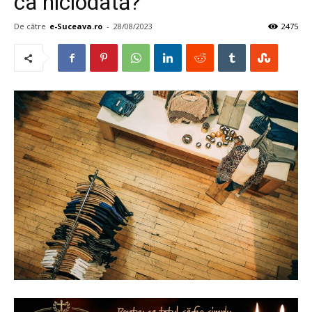
ca niciodată?
De către
e-Suceava.ro
-
28/08/2023
2475