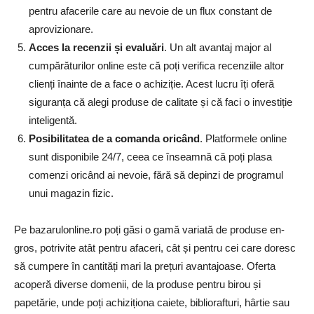
pentru afacerile care au nevoie de un flux constant de
aprovizionare.
Acces la recenzii și evaluări
. Un alt avantaj major al
cumpărăturilor online este că poți verifica recenziile altor
clienți înainte de a face o achiziție. Acest lucru îți oferă
siguranța că alegi produse de calitate și că faci o investiție
inteligentă.
Posibilitatea de a comanda oricând
. Platformele online
sunt disponibile 24/7, ceea ce înseamnă că poți plasa
comenzi oricând ai nevoie, fără să depinzi de programul
unui magazin fizic.
Pe bazarulonline.ro poți găsi o gamă variată de produse en-
gros, potrivite atât pentru afaceri, cât și pentru cei care doresc
să cumpere în cantități mari la prețuri avantajoase. Oferta
acoperă diverse domenii, de la produse pentru birou și
papetărie, unde poți achiziționa caiete, bibliorafturi, hârtie sau