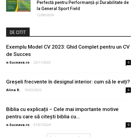
Perfectă pentru Performanță și Durabilitate de
la General Sport Field
12/08/2024
DE CITIT
Exemplu Model CV 2023: Ghid Complet pentru un CV
de Succes
e-Suceava.ro
-
23/11/2023
0
Greșeli frecvente în designul interior: cum să le eviți?
Alina R.
-
10/03/2023
0
Biblia cu explicații – Cele mai importante motive
pentru care să citești biblia cu...
e-Suceava.ro
-
01/07/2024
0