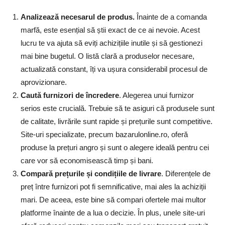
Analizează necesarul de produs.
Înainte de a comanda
marfă, este esențial să știi exact de ce ai nevoie. Acest
lucru te va ajuta să eviți achizițiile inutile și să gestionezi
mai bine bugetul. O listă clară a produselor necesare,
actualizată constant, îți va ușura considerabil procesul de
aprovizionare.
Caută furnizori de încredere
. Alegerea unui furnizor
serios este crucială. Trebuie să te asiguri că produsele sunt
de calitate, livrările sunt rapide și prețurile sunt competitive.
Site-uri specializate, precum bazarulonline.ro, oferă
produse la prețuri angro și sunt o alegere ideală pentru cei
care vor să economisească timp și bani.
Compară prețurile și condițiile de livrare
. Diferențele de
preț între furnizori pot fi semnificative, mai ales la achiziții
mari. De aceea, este bine să compari ofertele mai multor
platforme înainte de a lua o decizie. În plus, unele site-uri