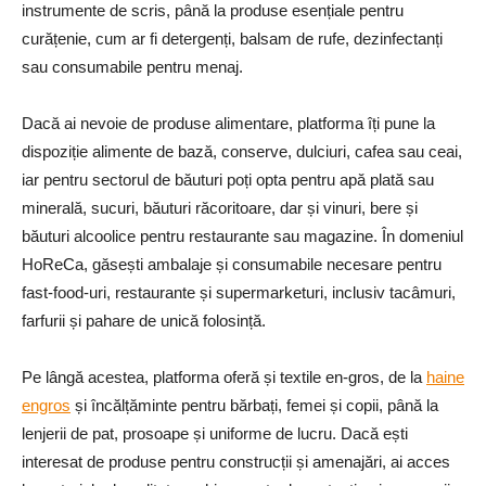
instrumente de scris, până la produse esențiale pentru
curățenie, cum ar fi detergenți, balsam de rufe, dezinfectanți
sau consumabile pentru menaj.
Dacă ai nevoie de produse alimentare, platforma îți pune la
dispoziție alimente de bază, conserve, dulciuri, cafea sau ceai,
iar pentru sectorul de băuturi poți opta pentru apă plată sau
minerală, sucuri, băuturi răcoritoare, dar și vinuri, bere și
băuturi alcoolice pentru restaurante sau magazine. În domeniul
HoReCa, găsești ambalaje și consumabile necesare pentru
fast-food-uri, restaurante și supermarketuri, inclusiv tacâmuri,
farfurii și pahare de unică folosință.
Pe lângă acestea, platforma oferă și textile en-gros, de la
haine
engros
și încălțăminte pentru bărbați, femei și copii, până la
lenjerii de pat, prosoape și uniforme de lucru. Dacă ești
interesat de produse pentru construcții și amenajări, ai acces