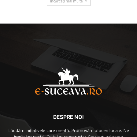
Încărcați mai multe
DESPRE NOI
Lăudăm iniţiativele care merită. Promovăm afaceri locale. Ne
implicăm social. Criticăm constructiv. Creştem valoarea