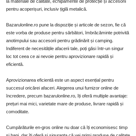
la materiale de calitate, echipamente de protecție și accesorii
pentru acoperișuri, inclusiv țiglă metalică.
Bazarulonline.ro pune la dispoziție și articole de sezon, fie că
este vorba de produse pentru sărbători, îmbrăcăminte potrivită
anotimpului sau accesorii pentru grădinărit și camping.
Indiferent de necesitățile afacerii tale, poți găsi într-un singur
loc tot ceea ce ai nevoie pentru aprovizionare rapidă și
eficientă.
Aprovizionarea eficientă este un aspect esențial pentru
succesul oricărei afaceri. Alegerea unui furnizor online de
încredere, precum bazarulonline.ro, îți oferă multiple avantaje:
prețuri mai mici, varietate mare de produse, livrare rapidă și
comoditate.
Cumpărăturile en-gros online nu doar că îți economisesc timp
și bani, dar îți oferă și siguranța că vei primi produse de calitate