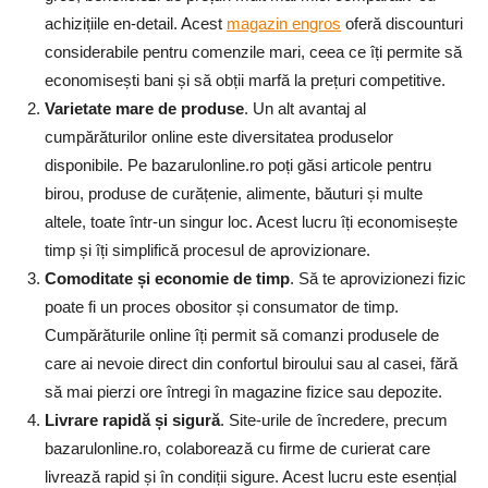
achizițiile en-detail. Acest
magazin engros
oferă discounturi
considerabile pentru comenzile mari, ceea ce îți permite să
economisești bani și să obții marfă la prețuri competitive.
Varietate mare de produse
. Un alt avantaj al
cumpărăturilor online este diversitatea produselor
disponibile. Pe bazarulonline.ro poți găsi articole pentru
birou, produse de curățenie, alimente, băuturi și multe
altele, toate într-un singur loc. Acest lucru îți economisește
timp și îți simplifică procesul de aprovizionare.
Comoditate și economie de timp
. Să te aprovizionezi fizic
poate fi un proces obositor și consumator de timp.
Cumpărăturile online îți permit să comanzi produsele de
care ai nevoie direct din confortul biroului sau al casei, fără
să mai pierzi ore întregi în magazine fizice sau depozite.
Livrare rapidă și sigură
. Site-urile de încredere, precum
bazarulonline.ro, colaborează cu firme de curierat care
livrează rapid și în condiții sigure. Acest lucru este esențial