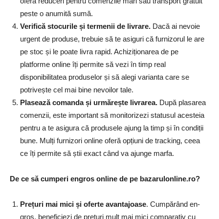
oferă reduceri pentru comenzile mari sau transport gratuit
peste o anumită sumă.
Verifică stocurile și termenii de livrare.
Dacă ai nevoie
urgent de produse, trebuie să te asiguri că furnizorul le are
pe stoc și le poate livra rapid. Achiziționarea de pe
platforme online îți permite să vezi în timp real
disponibilitatea produselor și să alegi varianta care se
potrivește cel mai bine nevoilor tale.
Plasează comanda și urmărește livrarea.
După plasarea
comenzii, este important să monitorizezi statusul acesteia
pentru a te asigura că produsele ajung la timp și în condiții
bune. Mulți furnizori online oferă opțiuni de tracking, ceea
ce îți permite să știi exact când va ajunge marfa.
De ce să cumperi engros online de pe bazarulonline.ro?
Prețuri mai mici și oferte avantajoase
. Cumpărând en-
gros, beneficiezi de prețuri mult mai mici comparativ cu