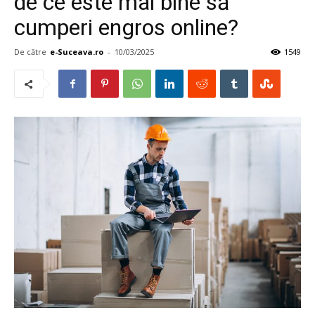
de ce este mai bine să
cumperi engros online?
De către
e-Suceava.ro
-
10/03/2025
1549