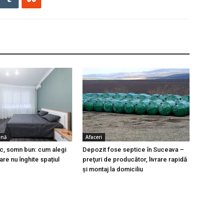
ină
Afaceri
c, somn bun: cum alegi
Depozit fose septice în Suceava –
are nu înghite spațiul
preţuri de producător, livrare rapidă
şi montaj la domiciliu