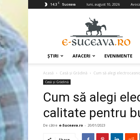
C
14.3
luni, august 10, 2026
Avoca
Suceava
e-
Suceava.ro
ŞTIRI
AFACERI
EVENIMENTE
Acasă
Casă şi Grădină
Cum să alegi electrocasnic
Casă şi Grădină
Cum să alegi ele
calitate pentru b
De către
e-Suceava.ro
-
20/01/2023
Share