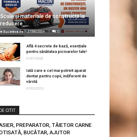
Scule și materiale de construcții la
reducere
e-Suceava.ro
-
27/08/2024
0
Află 4 secrete de bază, esențiale
pentru sănătatea picioarelor tale!
01/07/2020
Iată care e cel mai potrivit aparat
dentar pentru copii, indiferent de
vârstă
07/05/2025
DE CITIT
ASIER, PREPARATOR, TĂIETOR CARNE
OTISATĂ, BUCĂTAR, AJUTOR