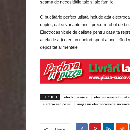
seama de necesitățile tale și ale familiei.
O bucătărie perfect utilată include atât electroc
cuptor, cât și variante mici, precum robot de bu
Electrocasnicele de calitate pentru casa ta reprez
acela de a-ți oferi un confort sporit atunci cân
depozitat alimentele.
ETICHETE
electrocasnice
electrocasnice bucata
electrocasnice sv
magazin electrocasnice suceava
Share