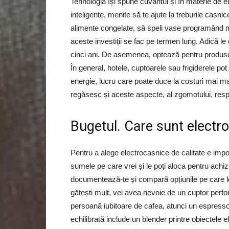
Tehnologia își spune cuvântul și în materie de ele
inteligente, menite să te ajute la treburile casn
alimente congelate, să speli vase programând mași
aceste investiții se fac pe termen lung. Adică le
cinci ani. De asemenea, optează pentru produse
În general, hotele, cuptoarele sau frigiderele p
energie, lucru care poate duce la costuri mai mari 
regăsesc și aceste aspecte, al zgomotului, res
Bugetul. Care sunt electro
Pentru a alege electrocasnice de calitate e impo
sumele pe care vrei și le poți aloca pentru achiz
documentează-te și compară opțiunile pe care le a
gătești mult, vei avea nevoie de un cuptor perf
persoană iubitoare de cafea, atunci un espressor 
echilibrată include un blender printre obiectele 