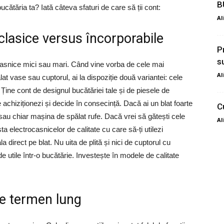
B
ucătăria ta? Iată câteva sfaturi de care să ții cont:
Al
clasice versus încorporabile
P
s
casnice mici sau mari. Când vine vorba de cele mai
Al
at vase sau cuptorul, ai la dispoziție două variantei: cele
 Ține cont de designul bucătăriei tale și de piesele de
achiziționezi și decide în consecință. Dacă ai un blat foarte
C
au chiar mașina de spălat rufe. Dacă vrei să gătești cele
Al
a electrocasnicelor de calitate cu care să-ți utilezi
tala direct pe blat. Nu uita de plită și nici de cuptorul cu
utile într-o bucătărie. Investește în modele de calitate
 pe termen lung