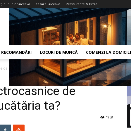
ţi buni din Suceava
Cazare Suceava
Restaurante & Pizza
RECOMANDĂRI
LOCURI DE MUNCĂ
COMENZI LA DOMICIL
e de calitate pentru bucătăria ta?
ctrocasnice de
ucătăria ta?
1968