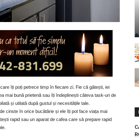
care îți poți petrece timp în fiecare zi. Fie că gătești, iei
ea mai bună prietenă sau îți îndeplinești câteva task-uri de
ată și utilată după gustul și necesitățile tale.
e cinste în orice bucătărie și ele îți pot face viața mai
ătești rapid sau un aparat de cafea care să prepare rapid
C
ple.
R