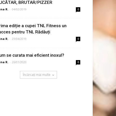
UCĂTAR, BRUTAR/PIZZER
ina R.
-
04/02/2019
0
rima ediție a cupei TNL Fitness un
ucces pentru TNL Rădăuți
ina R.
-
23/04/2019
0
um se curata mai eficient inoxul?
ina R.
-
26/01/2020
0
Încărcați mai multe