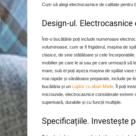
Cum să alegi electrocasnice de calitate pentru b
Design-ul. Electrocasnice 
Într-o bucătărie poți include numeroase electro
voluminoase, cum ar fi frigiderul, mașina de spăl
clasice, de sine stătătoare și cele încorporabile.
mobilier pe care le ai sau pe care urmează să le 
mare, sub el poți așeza mașina de spălat vase s
mai rapide și sănătoase preparate, include pe list
bucătăria și un
cuptor cu aburi Miele
. Îl poți ins
microunde, electrocasnice considerate extrem de 
superioară, durabile și cu funcții multiple.
Specificațiile. Investește