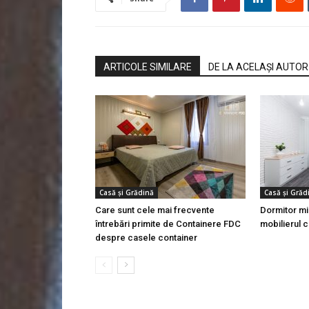
ARTICOLE SIMILARE
DE LA ACELAȘI AUTOR
Casă şi Grădină
Casă şi Grăd
Care sunt cele mai frecvente
Dormitor mi
întrebări primite de Containere FDC
mobilierul c
despre casele container