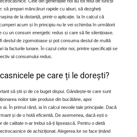
ctrocasnice. Cele din generațiile noi au tot felul de funcții
ice: să prepari mâncăruri rapide cu aburi, să dezgheți
na de la distanță, printr-o aplicație. Ia în calcul că
 cumperi acum și în principiu nu le vei schimba în următorii
 cu un consum energetic redus și care să fie silențioase.
ot fi destul de zgomotoase și pot consuma destul de multă
la facturile lunare. În cazul celor noi, printre specificații se
pectiv al consumului redus.
casnicele pe care ți le dorești?
rtant să știi și de ce buget dispui. Gândește-te care sunt
iționarea noilor tale produse din bucătărie, apoi
i. În primul rând, ia în calcul nevoile tale principale. Dacă
ormant și de o hotă eficientă. De asemenea, dacă ești o
de calitate n-ar trebui să-ți lipsească. Pentru o dietă
electrocasnice de achiziționat. Alegerea lor se face ținând