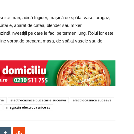
asnice mari, adică frigider, mașină de spălat vase, aragaz,
cătărie, aparat de cafea, blender sau mixer.
intă investiții pe care le faci pe termen lung. Rolul lor este
d vine vorba de preparat masa, de spălat vasele sau de
rie
electrocasnice bucatarie suceava
electrocasnice suceava
magazin electrocasnice sv