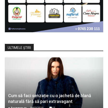
ULTIMELE ŞTIRI
Cum să faci senzație cu o jachetă de blană
naturală fără să pari extravagant
e-Suceava.ro
-
19/03/2025
0