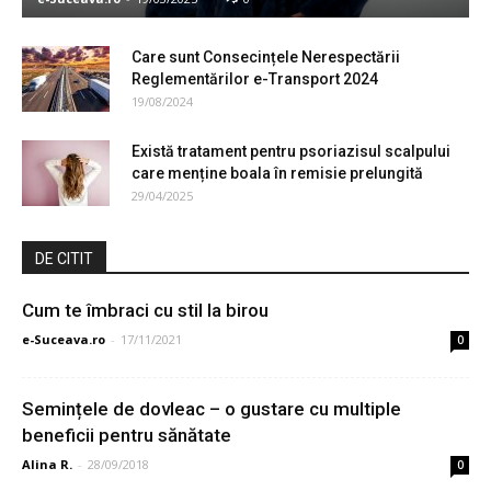
Care sunt Consecințele Nerespectării
Reglementărilor e-Transport 2024
19/08/2024
Există tratament pentru psoriazisul scalpului
care menține boala în remisie prelungită
29/04/2025
DE CITIT
Cum te îmbraci cu stil la birou
e-Suceava.ro
-
17/11/2021
0
Semințele de dovleac – o gustare cu multiple
beneficii pentru sănătate
Alina R.
-
28/09/2018
0