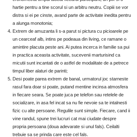
hartie pentru a tine scorul si un arbitru neutru. Copiii se vor
distra si ei pe cinste, avand parte de activitate inedita pentru
a alunga monotonia;
Extrem de amuzanta li s-a parut si pictura cu picioarele pe
un cearceaf alb, intins pe podeaua din living, ce ramane o
amintire placuta peste ani. Ai putea incerca in familie sa pui
in practica aceasta activitate, sucevenii marturisind ca
micutii sunt incantati de o astfel de modalitate de a petrece
timpul liber alaturi de parinti;
Desi poate parea extrem de banal, urmatorul joc starneste
rasul fara doar si poate, putand mentine incinsa atmosfera
in fiecare seara. Se poate juca pe telefon sau retelele de
socializare, in asa fel incat sa nu fie nevoie sa te intalnesti
fizic cu alte persoane. Regulile sunt simple. Fiecare, cand ii
vine randul, spune trei lucruri cat mai ciudate despre
propria persoana (doua adevarate si unul fals). Ceilalti
trebuie sa se prinda care este cel fals.