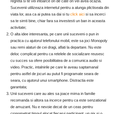
regreta si te vei intoarce ori de cate ori vei avea ocazia.
Sucevenii utilizeaza internetul pentru a alunga plictiseala din
viata lor, asa ca ai putea sa dai si tu
click aici
si sa incerci
sa te simti bine, chiar fara sa investesti un ban in aceasta
activitate;
O alta idee interesanta, pe care unii suceveni o pun in
practica cu ajutorul telefonului mobil, este sa joci Monopoly
sau remi alaturi de cei dragi, aflati la departare. Nu este
deloc complicat pentru ca retelele de socializare reusesc
cu succes sa ofere posibilitatea de a comunica audio si
video. Practic, intalnirile pe care le aveau saptamanal
pentru astfel de jocuri au putut fi programate seara de
seara, cu ajutorul unui smartphone. Distractia este
garantata;
Unii suceveni care au ales sa joace mima in familie
recomanda si altora sa incerce pentru ca este senzational
de amuzant. Nu e nevoie decat de un ceas pentru
cronometrat timpul alocat fiecarui participant, un pix si o