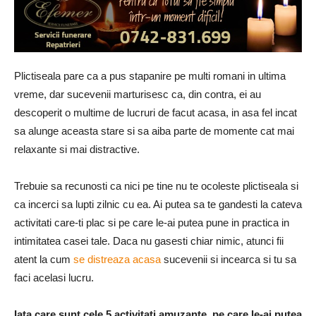
Plictiseala pare ca a pus stapanire pe multi romani in ultima
vreme, dar sucevenii marturisesc ca, din contra, ei au
descoperit o multime de lucruri de facut acasa, in asa fel incat
sa alunge aceasta stare si sa aiba parte de momente cat mai
relaxante si mai distractive.
Trebuie sa recunosti ca nici pe tine nu te ocoleste plictiseala si
ca incerci sa lupti zilnic cu ea. Ai putea sa te gandesti la cateva
activitati care-ti plac si pe care le-ai putea pune in practica in
intimitatea casei tale. Daca nu gasesti chiar nimic, atunci fii
atent la cum
se distreaza acasa
sucevenii si incearca si tu sa
faci acelasi lucru.
Iata care sunt cele 5 activitati amuzante, pe care le-ai putea