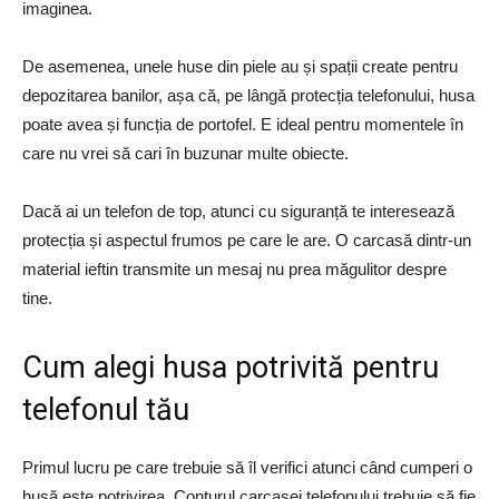
imaginea.
De asemenea, unele huse din piele au și spații create pentru
depozitarea banilor, așa că, pe lângă protecția telefonului, husa
poate avea și funcția de portofel. E ideal pentru momentele în
care nu vrei să cari în buzunar multe obiecte.
Dacă ai un telefon de top, atunci cu siguranță te interesează
protecția și aspectul frumos pe care le are. O carcasă dintr-un
material ieftin transmite un mesaj nu prea măgulitor despre
tine.
Cum alegi husa potrivită pentru
telefonul tău
Primul lucru pe care trebuie să îl verifici atunci când cumperi o
husă este potrivirea. Conturul carcasei telefonului trebuie să fie