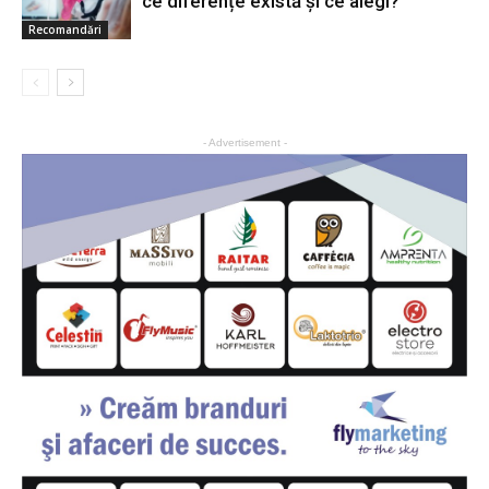
ce diferențe există și ce alegi?
Recomandări
- Advertisement -