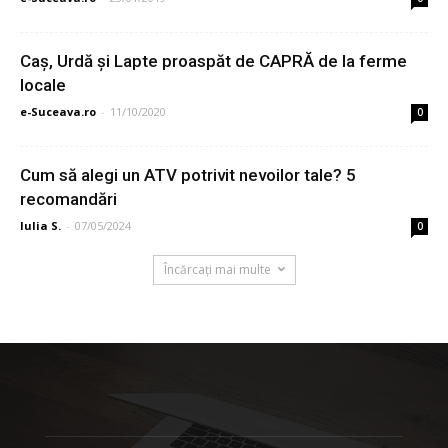
Caș, Urdă și Lapte proaspăt de CAPRĂ de la ferme
locale
e-Suceava.ro
-
11/10/2020
0
Cum să alegi un ATV potrivit nevoilor tale? 5
recomandări
Iulia S.
-
07/05/2024
0
Încărcați mai multe