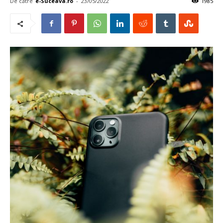
De către
e-Suceava.ro
-
23/05/2022
1985