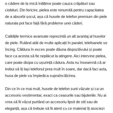
o cădere de la mică înălțime poate cauza crăpături sau
ciobituri. Din fericire, pielea este renumită pentru capacitatea
de a absorbi șocul, așa că husele de telefon premium din piele
naturala pot face față fără probleme unei căderi.
Calitățile termice avansate reprezintă un alt avantaj al huselor
de piele. Rulând atât de multe aplicații în paralel, telefoanele se
încing. Căldura în exces poate dăuna dispozitivului și poate
face ca acesta să fie neplăcut la atingere. Aici intervine pielea,
care poate disipa cu ușurință cădura. Asta nu înseamnă că ar
trebui să îți lași telefonul prea mult în soare, dar dacă faci asta,
husa de piele va împiedica supraîncălzirea.
Din ce în ce mai mult, husele de telefon sunt văzute și ca un
accesoriu vestimentar, exact ca ceasurile sau bijuteriile. Nu ai
vrea să fii văzut purtând un accesoriu lipsit de stil sau de
eleganță, așa că trebuie să fii atent cu ce material îți asociezi