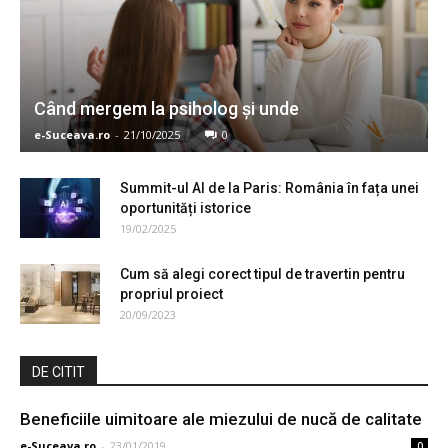
Când mergem la psiholog şi unde
e-Suceava.ro
-
21/10/2025
0
Summit-ul AI de la Paris: România în fața unei
oportunități istorice
19/02/2025
Cum să alegi corect tipul de travertin pentru
propriul proiect
20/09/2023
DE CITIT
Beneficiile uimitoare ale miezului de nucă de calitate
e-Suceava.ro
-
23/01/2019
0