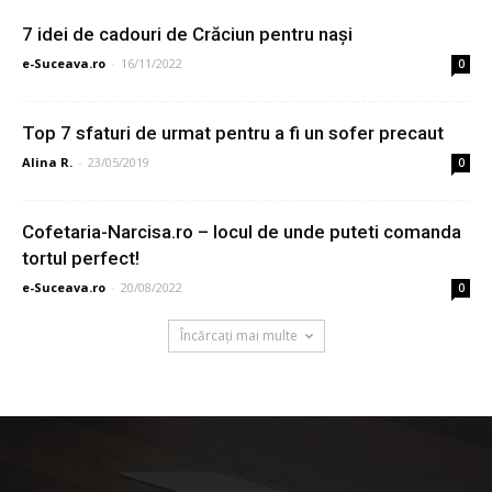
7 idei de cadouri de Crăciun pentru nași
e-Suceava.ro
-
16/11/2022
0
Top 7 sfaturi de urmat pentru a fi un sofer precaut
Alina R.
-
23/05/2019
0
Cofetaria-Narcisa.ro – locul de unde puteti comanda
tortul perfect!
e-Suceava.ro
-
20/08/2022
0
Încărcați mai multe