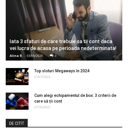
Iata 3 sfaturi de care trebuie sa tii cont daca
vei lucra de acasa pe perioada nedeterminata!
Alina R.
-
03/06/2020
0
Top sloturi Megaways în 2024
01/07/2024
Cum alegi echipamentul de box: 3 criterii de
care să ții cont
27/10/2022
DE CITIT