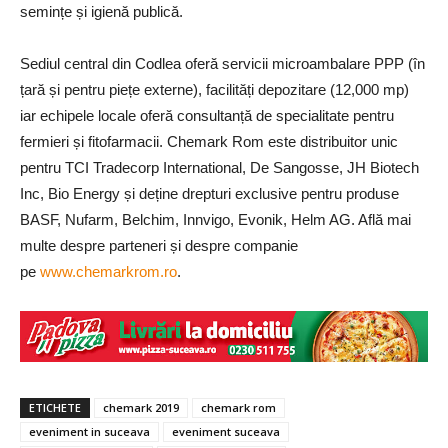
semințe și igienă publică.
Sediul central din Codlea oferă servicii microambalare PPP (în
țară și pentru piețe externe), facilități depozitare (12,000 mp)
iar echipele locale oferă consultanță de specialitate pentru
fermieri și fitofarmacii. Chemark Rom este distribuitor unic
pentru TCI Tradecorp International, De Sangosse, JH Biotech
Inc, Bio Energy și deține drepturi exclusive pentru produse
BASF, Nufarm, Belchim, Innvigo, Evonik, Helm AG. Află mai
multe despre parteneri și despre companie
pe
www.chemarkrom.ro
.
ETICHETE
chemark 2019
chemark rom
eveniment in suceava
eveniment suceava