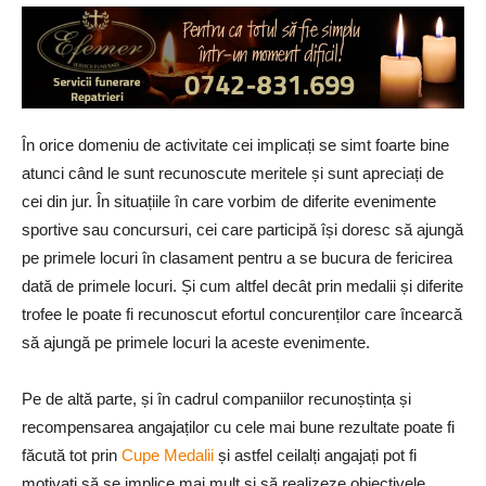
În orice domeniu de activitate cei implicați se simt foarte bine
atunci când le sunt recunoscute meritele și sunt apreciați de
cei din jur. În situațiile în care vorbim de diferite evenimente
sportive sau concursuri, cei care participă își doresc să ajungă
pe primele locuri în clasament pentru a se bucura de fericirea
dată de primele locuri. Și cum altfel decât prin medalii și diferite
trofee le poate fi recunoscut efortul concurenților care încearcă
să ajungă pe primele locuri la aceste evenimente.
Pe de altă parte, și în cadrul companiilor recunoștința și
recompensarea angajaților cu cele mai bune rezultate poate fi
făcută tot prin
Cupe Medalii
și astfel ceilalți angajați pot fi
motivați să se implice mai mult și să realizeze obiectivele