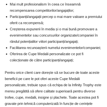
Mai mult profesionalism în ceea ce înseamnă
recompensarea competitorilor/angajaților;
Participanții/angajații percep o mai mare valoare a premiului
oferit ca recompensă;
Creșterea expunerii în media și o mai bună promovare a
evenimentelor sau concursurilor organizate/companiei în
rândul potențialilor viitori participanți/angajați;
Facilitarea recunoașterii numelui evenimentelor/companiei;
Oferirea de Cupe Medalii personalizate ce pot fi
colecționate de către participanți/angajați;
Pentru orice client care dorește să se bucure de toate aceste
beneficii pe care le pot oferi aceste Cupe Medalii
personalizate, trebuie spus că echipa de la Infinity Trophy este
mereu pregătită să ofere calitate superioară pentru diverse
trofee, cupe, medalii, insigne și plachete. Toate acestea pot fi
gravate prin tehnică computerizată în funcție de cerințele