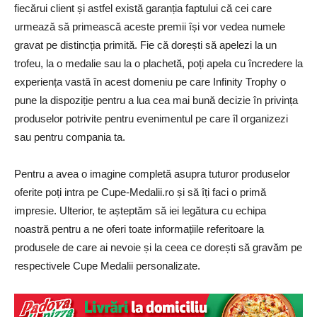
fiecărui client și astfel există garanția faptului că cei care
urmează să primească aceste premii își vor vedea numele
gravat pe distincția primită. Fie că dorești să apelezi la un
trofeu, la o medalie sau la o plachetă, poți apela cu încredere la
experiența vastă în acest domeniu pe care Infinity Trophy o
pune la dispoziție pentru a lua cea mai bună decizie în privința
produselor potrivite pentru evenimentul pe care îl organizezi
sau pentru compania ta.
Pentru a avea o imagine completă asupra tuturor produselor
oferite poți intra pe Cupe-Medalii.ro și să îți faci o primă
impresie. Ulterior, te așteptăm să iei legătura cu echipa
noastră pentru a ne oferi toate informațiile referitoare la
produsele de care ai nevoie și la ceea ce dorești să gravăm pe
respectivele Cupe Medalii personalizate.