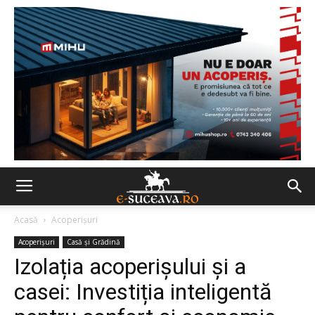
Acasă
Acoperișuri
Acoperișuri
Casă şi Grădină
Izolația acoperișului și a
casei: Investiția inteligentă