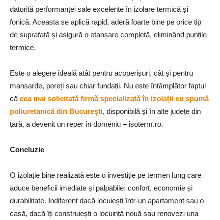
datorită performanței sale excelente în izolare termică și
fonică. Aceasta se aplică rapid, aderă foarte bine pe orice tip
de suprafață și asigură o etanșare completă, eliminând punțile
termice.
Este o alegere ideală atât pentru acoperișuri, cât și pentru
mansarde, pereți sau chiar fundații. Nu este întâmplător faptul
că
cea mai solicitată firmă specializată în izolații cu spumă
poliuretanică din București
, disponibilă și în alte județe din
țară, a devenit un reper în domeniu – isoterm.ro.
Concluzie
O izolație bine realizată este o investiție pe termen lung care
aduce beneficii imediate și palpabile: confort, economie și
durabilitate. Indiferent dacă locuiești într-un apartament sau o
casă, dacă îți construiești o locuință nouă sau renovezi una