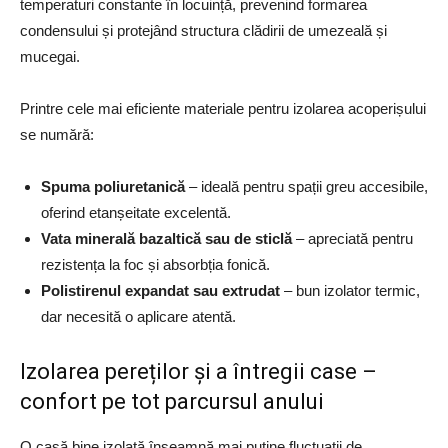
temperaturi constante în locuință, prevenind formarea
condensului și protejând structura clădirii de umezeală și
mucegai.
Printre cele mai eficiente materiale pentru izolarea acoperișului
se numără:
Spuma poliuretanică
– ideală pentru spații greu accesibile,
oferind etanșeitate excelentă.
Vata minerală bazaltică sau de sticlă
– apreciată pentru
rezistența la foc și absorbția fonică.
Polistirenul expandat sau extrudat
– bun izolator termic,
dar necesită o aplicare atentă.
Izolarea pereților și a întregii case –
confort pe tot parcursul anului
O casă bine izolată înseamnă mai puține fluctuații de