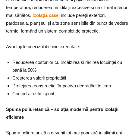
temperatură, reducerea umidității excesive și un climat interior
mai sănătos.
Izolația casei
include pereții exteriori,
pardoseala, planșeul și alte zone sensibile din punct de vedere
termic, formând un sistem complet de protecție.
Avantajele unei izolații bine executate:
Reducerea costurilor cu încălzirea și răcirea locuinței cu
până la 50%
Creșterea valorii proprietății
Protejarea construcției împotriva degradării în timp
Confort acustic sporit
Spuma poliuretanică – solu
ț
ia modernă pentru izola
ț
ii
eficiente
Spuma poliuretanică a devenit tot mai populară în ultimii ani