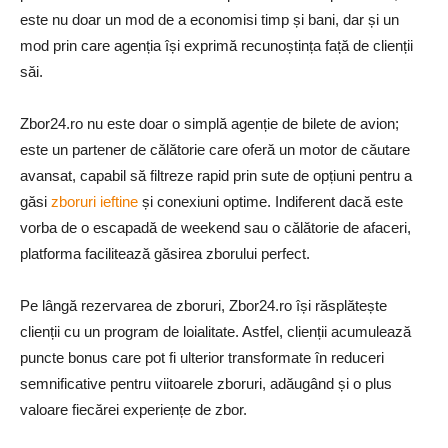
este nu doar un mod de a economisi timp și bani, dar și un
mod prin care agenția își exprimă recunoștința față de clienții
săi.
Zbor24.ro nu este doar o simplă agenție de bilete de avion;
este un partener de călătorie care oferă un motor de căutare
avansat, capabil să filtreze rapid prin sute de opțiuni pentru a
găsi
zboruri ieftine
și conexiuni optime. Indiferent dacă este
vorba de o escapadă de weekend sau o călătorie de afaceri,
platforma facilitează găsirea zborului perfect.
Pe lângă rezervarea de zboruri, Zbor24.ro își răsplătește
clienții cu un program de loialitate. Astfel, clienții acumulează
puncte bonus care pot fi ulterior transformate în reduceri
semnificative pentru viitoarele zboruri, adăugând și o plus
valoare fiecărei experiențe de zbor.