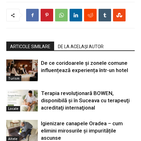
ARTICOLE SIMILARE
DE LA ACELAȘI AUTOR
De ce coridoarele și zonele comune
influențează experiența într-un hotel
Turism
Terapia revoluţionară BOWEN,
disponibilă şi în Suceava cu terapeuţi
acreditaţi internaţional
Locale
Igienizare canapele Oradea – cum
elimini mirosurile și impuritățile
ascunse
Altele