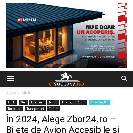
Acasă
Altele
Altele
Ştiri
Economic
Locale
Promoții / Oferte
Recomandări
Timp liber
Transporturi
Turism
În 2024, Alege Zbor24.ro –
Bilete de Avion Accesibile și