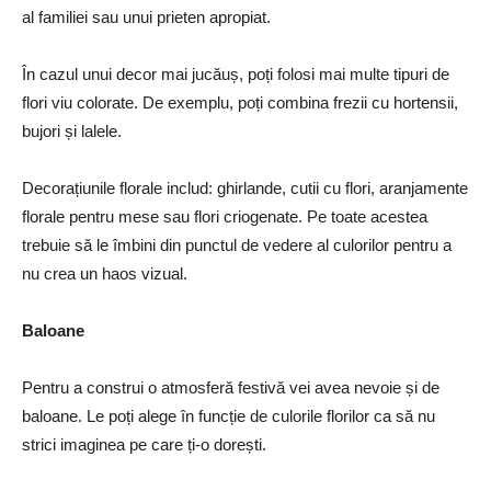
al familiei sau unui prieten apropiat.
În cazul unui decor mai jucăuș, poți folosi mai multe tipuri de
flori viu colorate. De exemplu, poți combina frezii cu hortensii,
bujori și lalele.
Decorațiunile florale includ: ghirlande, cutii cu flori, aranjamente
florale pentru mese sau flori criogenate. Pe toate acestea
trebuie să le îmbini din punctul de vedere al culorilor pentru a
nu crea un haos vizual.
Baloane
Pentru a construi o atmosferă festivă vei avea nevoie și de
baloane. Le poți alege în funcție de culorile florilor ca să nu
strici imaginea pe care ți-o dorești.