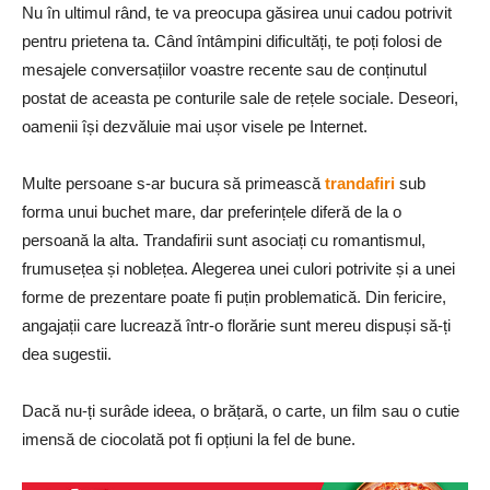
Nu în ultimul rând, te va preocupa găsirea unui cadou potrivit
pentru prietena ta. Când întâmpini dificultăți, te poți folosi de
mesajele conversațiilor voastre recente sau de conținutul
postat de aceasta pe conturile sale de rețele sociale. Deseori,
oamenii își dezvăluie mai ușor visele pe Internet.
Multe persoane s-ar bucura să primească
trandafiri
sub
forma unui buchet mare, dar preferințele diferă de la o
persoană la alta. Trandafirii sunt asociați cu romantismul,
frumusețea și noblețea. Alegerea unei culori potrivite și a unei
forme de prezentare poate fi puțin problematică. Din fericire,
angajații care lucrează într-o florărie sunt mereu dispuși să-ți
dea sugestii.
Dacă nu-ți surâde ideea, o brățară, o carte, un film sau o cutie
imensă de ciocolată pot fi opțiuni la fel de bune.