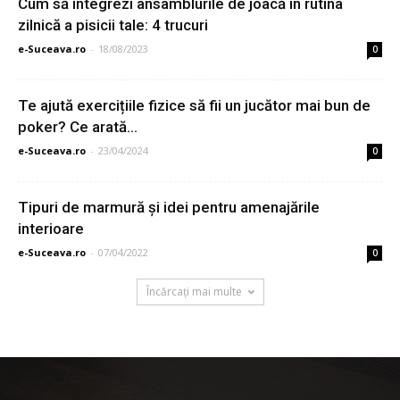
Cum să integrezi ansamblurile de joacă în rutina
zilnică a pisicii tale: 4 trucuri
e-Suceava.ro
-
18/08/2023
0
Te ajută exercițiile fizice să fii un jucător mai bun de
poker? Ce arată...
e-Suceava.ro
-
23/04/2024
0
Tipuri de marmură și idei pentru amenajările
interioare
e-Suceava.ro
-
07/04/2022
0
Încărcați mai multe