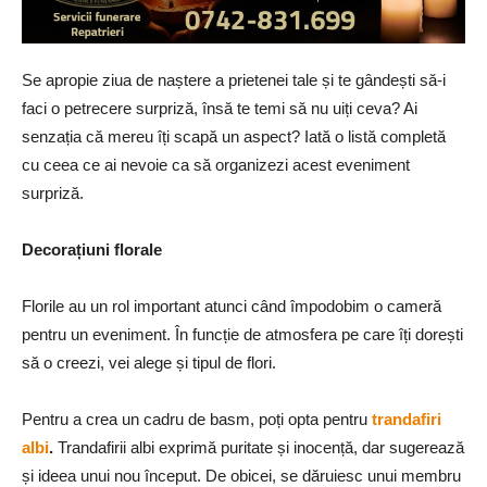
Se apropie ziua de naștere a prietenei tale și te gândești să-i
faci o petrecere surpriză, însă te temi să nu uiți ceva? Ai
senzația că mereu îți scapă un aspect? Iată o listă completă
cu ceea ce ai nevoie ca să organizezi acest eveniment
surpriză.
Decorațiuni florale
Florile au un rol important atunci când împodobim o cameră
pentru un eveniment. În funcție de atmosfera pe care îți dorești
să o creezi, vei alege și tipul de flori.
Pentru a crea un cadru de basm, poți opta pentru
trandafiri
albi
.
Trandafirii albi exprimă puritate și inocență, dar sugerează
și ideea unui nou început. De obicei, se dăruiesc unui membru