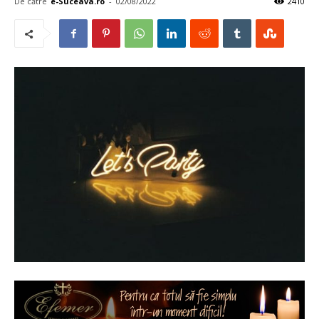
De către
e-Suceava.ro
-
02/08/2022
2410