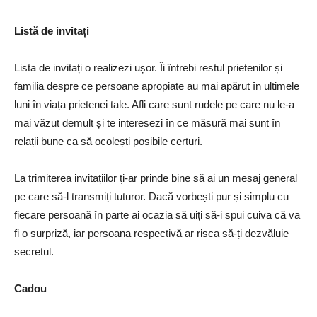
Listă de invitați
Lista de invitați o realizezi ușor. Îi întrebi restul prietenilor și
familia despre ce persoane apropiate au mai apărut în ultimele
luni în viața prietenei tale. Afli care sunt rudele pe care nu le-a
mai văzut demult și te interesezi în ce măsură mai sunt în
relații bune ca să ocolești posibile certuri.
La trimiterea invitațiilor ți-ar prinde bine să ai un mesaj general
pe care să-l transmiți tuturor. Dacă vorbești pur și simplu cu
fiecare persoană în parte ai ocazia să uiți să-i spui cuiva că va
fi o surpriză, iar persoana respectivă ar risca să-ți dezvăluie
secretul.
Cadou