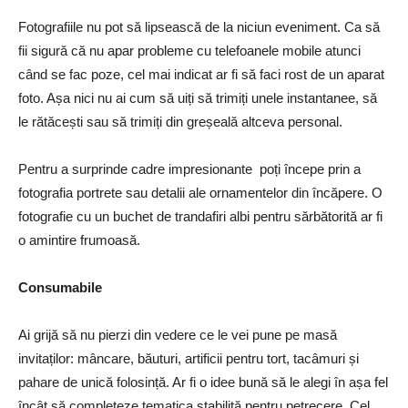
Fotografiile nu pot să lipsească de la niciun eveniment. Ca să
fii sigură că nu apar probleme cu telefoanele mobile atunci
când se fac poze, cel mai indicat ar fi să faci rost de un aparat
foto. Așa nici nu ai cum să uiți să trimiți unele instantanee, să
le rătăcești sau să trimiți din greșeală altceva personal.
Pentru a surprinde cadre impresionante poți începe prin a
fotografia portrete sau detalii ale ornamentelor din încăpere. O
fotografie cu un buchet de trandafiri albi pentru sărbătorită ar fi
o amintire frumoasă.
Consumabile
Ai grijă să nu pierzi din vedere ce le vei pune pe masă
invitaților: mâncare, băuturi, artificii pentru tort, tacâmuri și
pahare de unică folosință. Ar fi o idee bună să le alegi în așa fel
încât să completeze tematica stabilită pentru petrecere. Cel