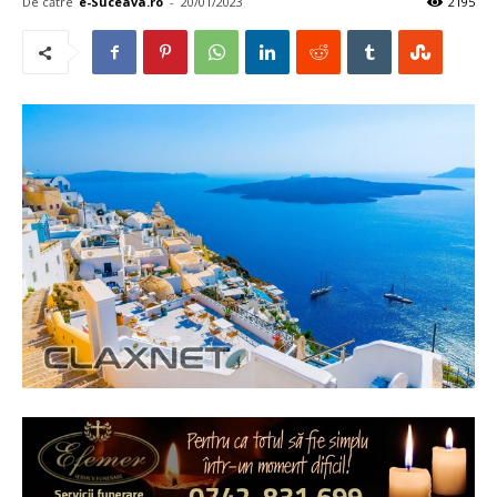
De către
e-Suceava.ro
-
20/01/2023
2195