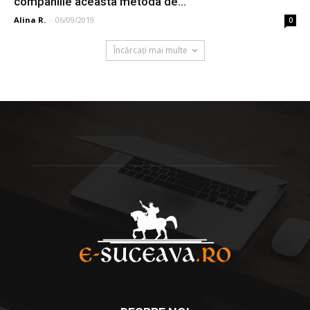
companiile aceasta metoda de...
Alina R.
-
06/09/2019
0
Încărcați mai multe