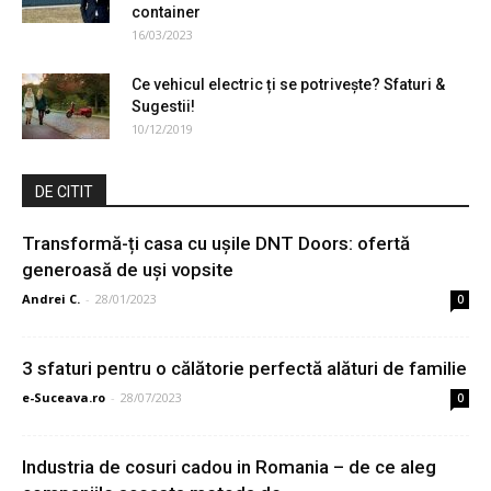
container
16/03/2023
Ce vehicul electric ți se potrivește? Sfaturi &
Sugestii!
10/12/2019
DE CITIT
Transformă-ți casa cu ușile DNT Doors: ofertă
generoasă de uși vopsite
Andrei C.
-
28/01/2023
0
3 sfaturi pentru o călătorie perfectă alături de familie
e-Suceava.ro
-
28/07/2023
0
Industria de cosuri cadou in Romania – de ce aleg