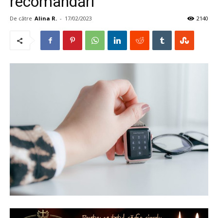
recomandări
De către
Alina R.
-
17/02/2023
2140