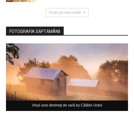
Încărcați mai multe
FOTOGRAFIA SĂPTĂMÂNII
Visul unei dimineţi de vară by Cătălin Urdoi