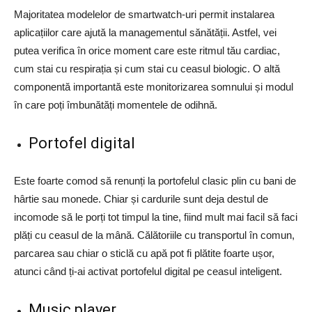
Majoritatea modelelor de smartwatch-uri permit instalarea
aplicațiilor care ajută la managementul sănătății. Astfel, vei
putea verifica în orice moment care este ritmul tău cardiac,
cum stai cu respirația și cum stai cu ceasul biologic. O altă
componentă importantă este monitorizarea somnului și modul
în care poți îmbunătăți momentele de odihnă.
Portofel digital
Este foarte comod să renunți la portofelul clasic plin cu bani de
hârtie sau monede. Chiar și cardurile sunt deja destul de
incomode să le porți tot timpul la tine, fiind mult mai facil să faci
plăți cu ceasul de la mână. Călătoriile cu transportul în comun,
parcarea sau chiar o sticlă cu apă pot fi plătite foarte ușor,
atunci când ți-ai activat portofelul digital pe ceasul inteligent.
Music player