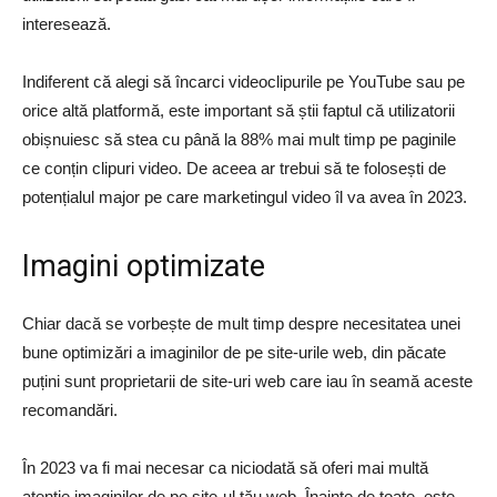
interesează.
Indiferent că alegi să încarci videoclipurile pe YouTube sau pe
orice altă platformă, este important să știi faptul că utilizatorii
obișnuiesc să stea cu până la 88% mai mult timp pe paginile
ce conțin clipuri video. De aceea ar trebui să te folosești de
potențialul major pe care marketingul video îl va avea în 2023.
Imagini optimizate
Chiar dacă se vorbește de mult timp despre necesitatea unei
bune optimizări a imaginilor de pe site-urile web, din păcate
puțini sunt proprietarii de site-uri web care iau în seamă aceste
recomandări.
În 2023 va fi mai necesar ca niciodată să oferi mai multă
atenție imaginilor de pe site-ul tău web. Înainte de toate, este