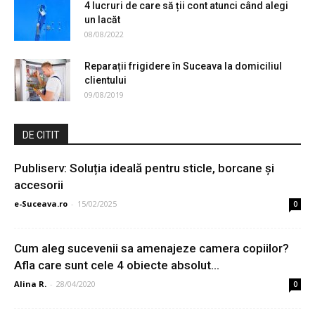
4 lucruri de care să ții cont atunci când alegi
un lacăt
08/08/2022
Reparații frigidere în Suceava la domiciliul
clientului
09/08/2019
DE CITIT
Publiserv: Soluția ideală pentru sticle, borcane și
accesorii
e-Suceava.ro
-
15/02/2025
0
Cum aleg sucevenii sa amenajeze camera copiilor?
Afla care sunt cele 4 obiecte absolut...
Alina R.
-
28/04/2020
0