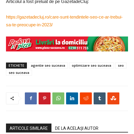
Articolul a fost preluat de pe GazetadeCluj:
https://gazetadecluj.ro/care-sunt-tendintele-seo-ce-ar-trebui-
sa-te-preocupe-in-2023/
ETICHETE
agentie seo suceava
optimizare seo suceava
seo
seo suceava
ARTICOLE SIMILARE
DE LA ACELAȘI AUTOR