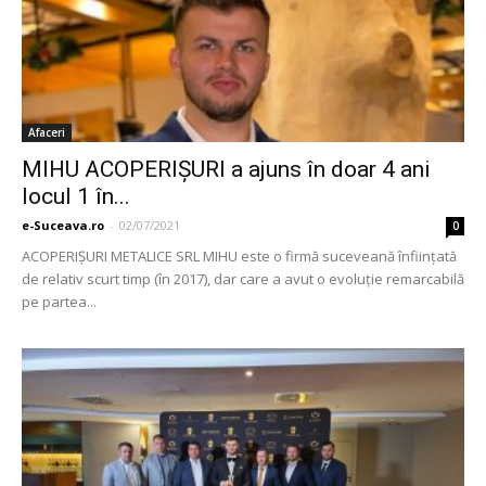
Afaceri
MIHU ACOPERIŞURI a ajuns în doar 4 ani
locul 1 în...
e-Suceava.ro
-
02/07/2021
0
ACOPERIŞURI METALICE SRL MIHU este o firmă suceveană înfiinţată
de relativ scurt timp (în 2017), dar care a avut o evoluţie remarcabilă
pe partea...