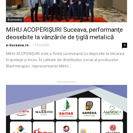
Economic
MIHU ACOPERIȘURI Suceava, performanţe
deosebite la vânzările de țiglă metalică
e-Suceava.ro
-
11/02/2020
0
MIHU ACOPERIȘURI este o firmă suceveană cu depozite la intrarea
în Ipoteşti şi Vicov. În calitate de distribuitor zonal al produselor
Blachotrapez, reprezentanţii MIHU...
- Advertisement -