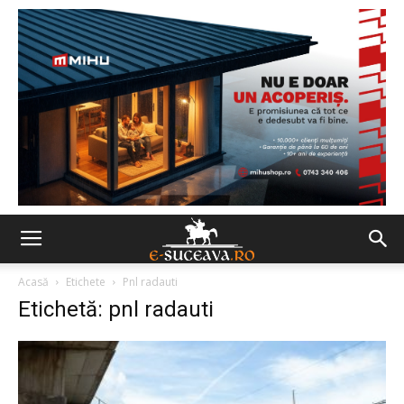
Acasă
Etichete
Pnl radauti
Etichetă: pnl radauti