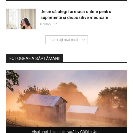
De ce să alegi farmacii online pentru
suplimente şi dispozitive medicale
07/06/2022
Încărcați mai multe
FOTOGRAFIA SĂPTĂMÂNII
Visul unei dimineţi de vară by Cătălin Urdoi