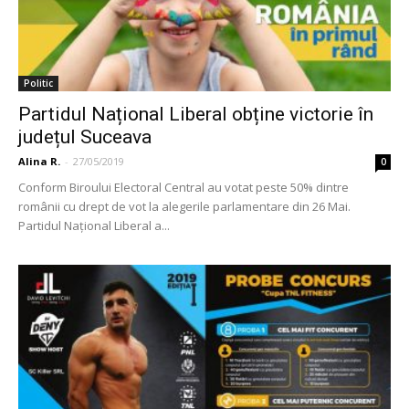
Politic
Partidul Național Liberal obține victorie în
județul Suceava
Alina R.
-
27/05/2019
0
Conform Biroului Electoral Central au votat peste 50% dintre
românii cu drept de vot la alegerile parlamentare din 26 Mai.
Partidul Național Liberal a...