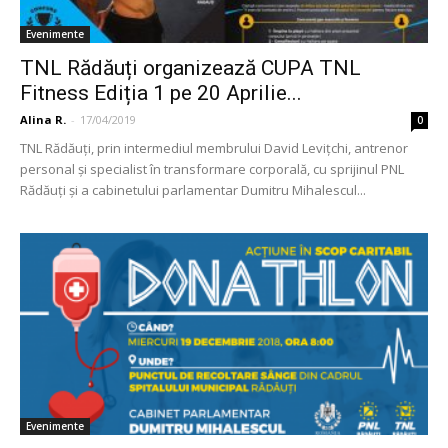
Evenimente
TNL Rădăuți organizează CUPA TNL
Fitness Ediția 1 pe 20 Aprilie...
Alina R.
-
17/04/2019
0
TNL Rădăuți, prin intermediul membrului David Levițchi, antrenor
personal și specialist în transformare corporală, cu sprijinul PNL
Rădăuți și a cabinetului parlamentar Dumitru Mihalescul...
Evenimente