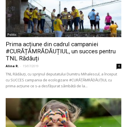
Politic
Prima acțiune din cadrul campaniei
#CURĂȚĂMRĂDĂUȚIUL, un succes pentru
TNL Rădăuți
Alina R.
-
15/07/2019
0
TNL Rădăuți, cu sprijnul deputatului Dumitru Mihalescul, a început
cu SUCCES campania de ecologizare #CURĂȚĂMRĂDĂUȚIUL cu
prima acțiune ce s-a desfășurat sâmbătă de la...