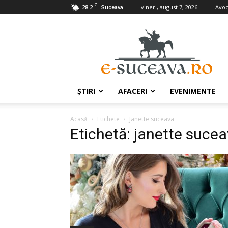
C
28.2
vineri, august 7, 2026
Avoc
Suceava
e-
Suceava.ro
ŞTIRI
AFACERI
EVENIMENTE
Acasă
Etichete
Janette suceava
Etichetă: janette suce