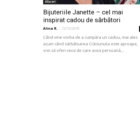
Afaceri
Bijuteriile Janette – cel mai
inspirat cadou de sărbători
Alina R.
-
12/12/2018
Când vine vorba de a cumpăra un cadou, mai ales
acum când sărbătoarea Crăciunului este aproape,
vrei să oferi ceva de care acea persoană,...