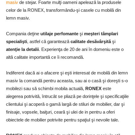
masiv
de stejar. Foarte mulţi oameni apelează la produsele
celor de la RONEX, transformându-şi casele cu mobilă din
lemn masiv.
Compania deţine
utilaje perfomante
şi
meşteri tâmplari
specialişti
, astfel că garantează
calitate desăvârşită
şi
atenţie la detalii
. Experienţa de 20 de ani în domeniu este o
altă calitate importantă ce îi recomandă.
Indiferent dacă ai o afacere şi eşti interesat de mobilă din lemn
masiv la comandă pentru aceasta, sau ai o casă şi doreşti s-o
mobilezi sau să schimbi mobila actuală,
RONEX
este
alegerea potrivită, întrucât se pliază pe dorinţele şi specificaţiile
clientului şi acoperă o gamă largă de stiluri de mobilier, dar şi
finisaje, vopsele, baiţuri, ceară şi ulei de in pentru a oferi
obiectele de mobilier potrivite pentru spaţiul şi nevoile tale.