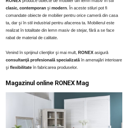
RONEX
produce obiecte de mobilier din lemn masiv în stil
clasic, contemporan
şi
modern
. În aceste stiluri pot fi
comandate obiecte de mobilier pentru orice cameră din casa
ta, dar şi în stil industrial pentru afacerea ta. Mobilierul este
realizat în totalitate din lemn masiv de stejar, fără a se face
rabat de material de calitate.
Venind în sprijinul clienţilor şi mai mult,
RONEX
asigură
consultanţă profesională specializată
în amenajări interioare
şi
flexibilitate
în fabricarea produselor.
Magazinul online RONEX Mag