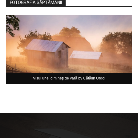
FOTOGRAFIA SĂPTĂMÂNII
Visul unei dimineţi de vară by Cătălin Urdoi