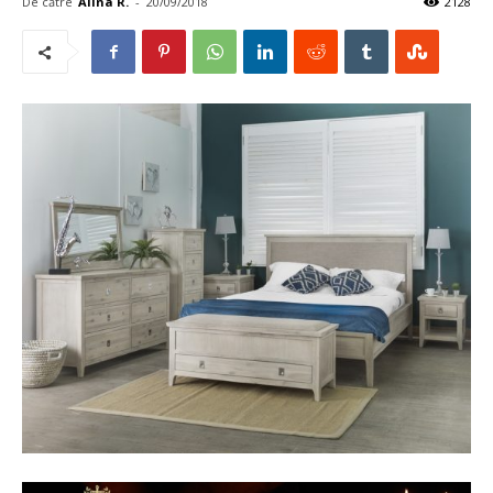
De către
Alina R.
-
20/09/2018
2128