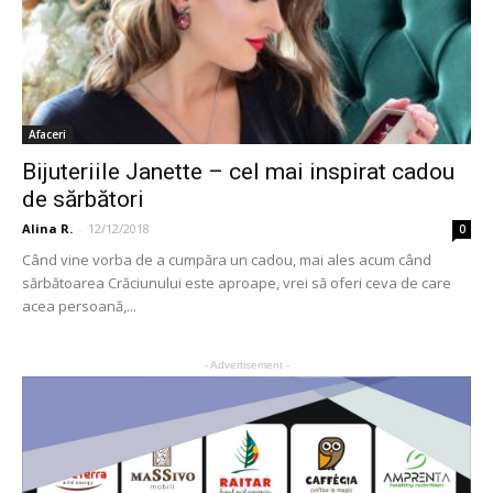
Afaceri
Bijuteriile Janette – cel mai inspirat cadou
de sărbători
Alina R.
-
12/12/2018
0
Când vine vorba de a cumpăra un cadou, mai ales acum când
sărbătoarea Crăciunului este aproape, vrei să oferi ceva de care
acea persoană,...
- Advertisement -