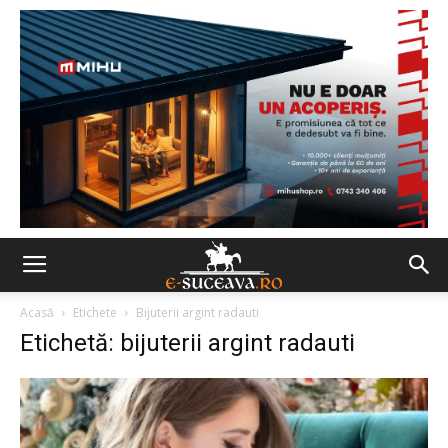
Acasă
Etichete
Bijuterii argint radauti
Etichetă: bijuterii argint radauti