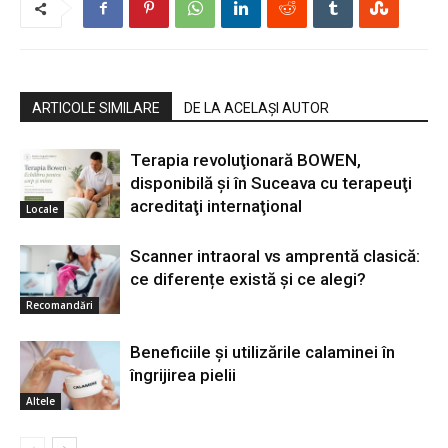
ARTICOLE SIMILARE
DE LA ACELAȘI AUTOR
Terapia revoluţionară BOWEN,
disponibilă şi în Suceava cu terapeuţi
acreditaţi internaţional
Locale
Scanner intraoral vs amprentă clasică:
ce diferențe există și ce alegi?
Recomandări
Beneficiile și utilizările calaminei în
îngrijirea pielii
Altele