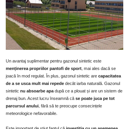
Un avantaj suplimentar pentru gazonul sintetic este
menținerea propriilor pantofi de sport
, mai ales dacă se
joacă în mod regulat. În plus, gazonul sintetic are
capacitatea
de a se usca mult mai repede
decât iarba naturală. Gazonul
sintetic
nu absoarbe apa
după ce a plouat și are un sistem de
drenaj bun. Acest lucru înseamnă că
se poate juca pe tot
parcursul anului
, fără să te preocupe consecințele
meteorologice nefavorabile.
Este important de știut faptul că
investiția cu un asemenea