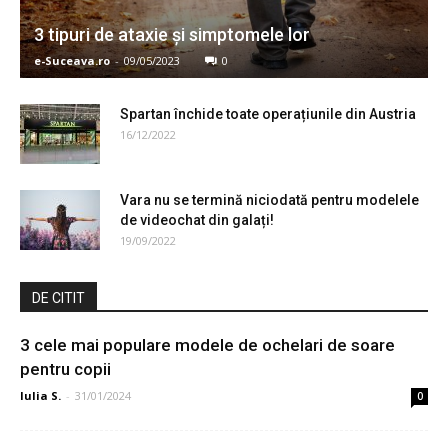
3 tipuri de ataxie și simptomele lor
e-Suceava.ro
-
09/05/2023
0
Spartan închide toate operațiunile din Austria
16/12/2022
Vara nu se termină niciodată pentru modelele
de videochat din galați!
19/09/2022
DE CITIT
3 cele mai populare modele de ochelari de soare
pentru copii
Iulia S.
-
31/01/2024
0