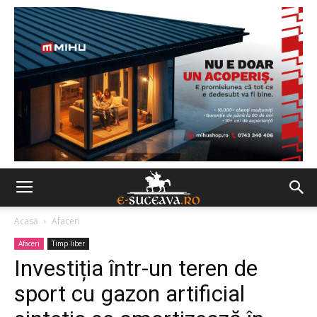
Acasă
Afaceri
Afaceri
Timp liber
Investiția într-un teren de
sport cu gazon artificial