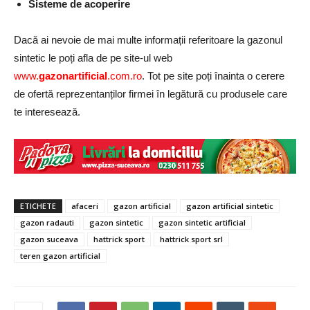
Sisteme de acoperire
Dacă ai nevoie de mai multe informații referitoare la gazonul
sintetic le poți afla de pe site-ul web
www.
gazonartificial
.com.ro
. Tot pe site poți înainta o cerere
de ofertă reprezentanților firmei în legătură cu produsele care
te interesează.
ETICHETE
afaceri
gazon artificial
gazon artificial sintetic
gazon radauti
gazon sintetic
gazon sintetic artificial
gazon suceava
hattrick sport
hattrick sport srl
teren gazon artificial