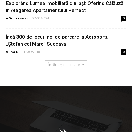
Explorând Lumea Imobiliară din Iaşi: Oferind Călăuză
în Alegerea Apartamentului Perfect
e-Suceava.ro
-
22/04/2024
0
Încă 300 de locuri noi de parcare la Aeroportul
„Ştefan cel Mare” Suceava
Alina R.
-
14/09/2018
0
Încărcați mai multe