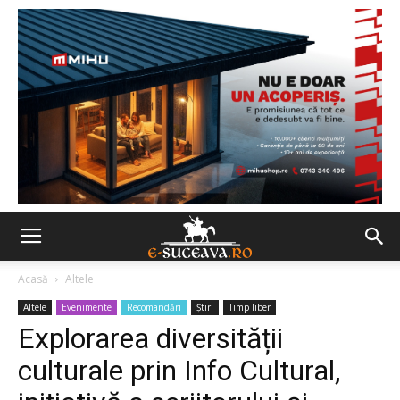
Acasă
Altele
Altele
Evenimente
Recomandări
Ştiri
Timp liber
Explorarea diversității
culturale prin Info Cultural,