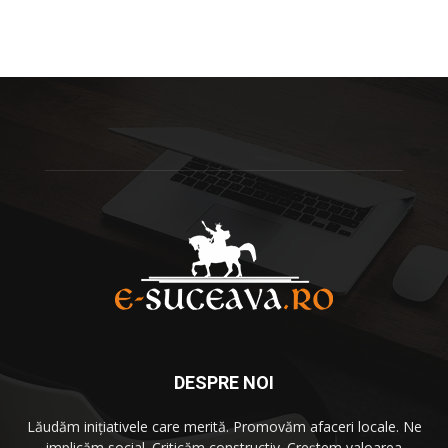
DESPRE NOI
Lăudăm iniţiativele care merită. Promovăm afaceri locale. Ne
implicăm social. Criticăm constructiv. Creştem valoarea