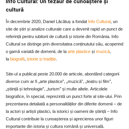
Info Cultural: Un tezaur de cunoaștere și
cultură
În decembrie 2020, Daniel Lăcătuș a fondat
Info Cultural
, un
site de știri și analize culturale care a devenit rapid un punct de
referință pentru iubitorii de cultură și istorie din România. Info
Cultural se distinge prin diversitatea conținutului său, acoperind
o gamă variată de domenii, de la
arte plastice
și
muzică
,
la
biografii
,
istorie și tradiție
.
Site-ul a publicat peste 20.000 de articole, abordând categorii
diverse cum ar fi „arte plastice”, „muzică”, „teatru și film”,
„știință și tehnologie”, „turism” și multe altele. Articolele
biografice, în special, reprezintă un punct forte al site-ului. Prin
prezentarea detaliată a personalităților din diferite domenii – de
la actori și artiști plastici, la istorici și oameni de știință – Info
Cultural contribuie la cunoașterea și aprecierea unor figuri
importante din istoria și cultura română și universală.