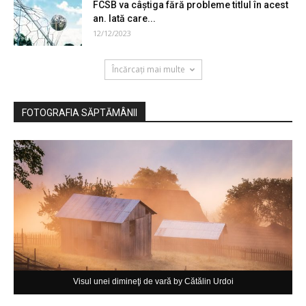
FCSB va câștiga fără probleme titlul în acest
an. Iată care...
12/12/2023
Încărcați mai multe
FOTOGRAFIA SĂPTĂMÂNII
Visul unei dimineţi de vară by Cătălin Urdoi