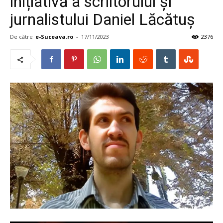
inițiativă a scriitorului și
jurnalistului Daniel Lăcătuș
De către
e-Suceava.ro
-
17/11/2023
2376