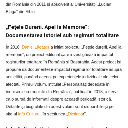
din România din 2011 și absolvent al Universității „Lucian
Blaga” din Sibiu.
„Fețele Durerii. Apel la Memorie”:
Documentarea istoriei sub regimuri totalitare
În 2018,
Daniel Lăcătuș
a inițiat proiectul „Fețele durerii. Apel la
memorie”, un proiect editorial care investighează impactul
regimurilor totalitare în România și Basarabia. Acest proiect își
propune să documenteze impactul regimurilor totalitare asupra
societății, punând accent pe experiențele individuale ale celor
afectați. Primul volum, intitulat „Personalități decedate în
închisorile comuniste din România”, publicat în 2018, a servit
ca o sursă de informații despre această perioadă istorică.
Detaliile și biografiile din acest volum sunt disponibile și pe
site-ul
Info Cultural
, în secțiunea „
Dicționa
r”.