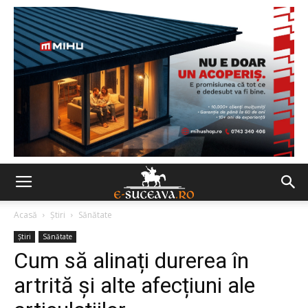
Acasă
Ştiri
Sănătate
Ştiri
Sănătate
Cum să alinați durerea în
artrită și alte afecțiuni ale