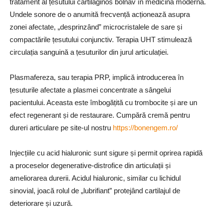
tratament al țesutului cartilaginos bolnav în medicina modernă.
Undele sonore de o anumită frecvență acționează asupra
zonei afectate, „desprinzând” microcristalele de sare și
compactările țesutului conjunctiv. Terapia UHT stimulează
circulația sanguină a țesuturilor din jurul articulației.
Plasmafereza, sau terapia PRP, implică introducerea în
țesuturile afectate a plasmei concentrate a sângelui
pacientului. Aceasta este îmbogățită cu trombocite și are un
efect regenerant și de restaurare. Cumpără cremă pentru
dureri articulare pe site-ul nostru
https://bonengem.ro/
Injecțiile cu acid hialuronic sunt sigure și permit oprirea rapidă
a proceselor degenerative-distrofice din articulații și
ameliorarea durerii. Acidul hialuronic, similar cu lichidul
sinovial, joacă rolul de „lubrifiant” protejând cartilajul de
deteriorare și uzură.