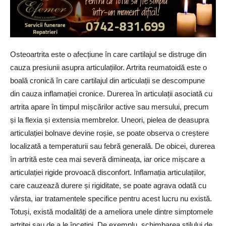
Osteoartrita este o afecțiune în care cartilajul se distruge din
cauza presiunii asupra articulațiilor. Artrita reumatoidă este o
boală cronică în care cartilajul din articulații se descompune
din cauza inflamației cronice. Durerea în articulații asociată cu
artrita apare în timpul mișcărilor active sau mersului, precum
și la flexia și extensia membrelor. Uneori, pielea de deasupra
articulației bolnave devine roșie, se poate observa o creștere
localizată a temperaturii sau febră generală. De obicei, durerea
în artrită este cea mai severă dimineața, iar orice mișcare a
articulației rigide provoacă disconfort. Inflamația articulațiilor,
care cauzează durere și rigiditate, se poate agrava odată cu
vârsta, iar tratamentele specifice pentru acest lucru nu există.
Totuși, există modalități de a ameliora unele dintre simptomele
artritei sau de a le încetini. De exemplu, schimbarea stilului de