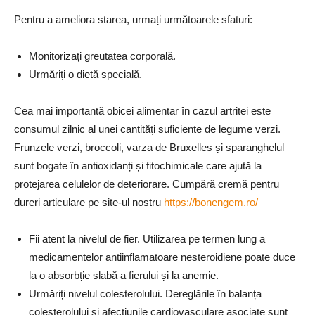
Pentru a ameliora starea, urmați următoarele sfaturi:
Monitorizați greutatea corporală.
Urmăriți o dietă specială.
Cea mai importantă obicei alimentar în cazul artritei este
consumul zilnic al unei cantități suficiente de legume verzi.
Frunzele verzi, broccoli, varza de Bruxelles și sparanghelul
sunt bogate în antioxidanți și fitochimicale care ajută la
protejarea celulelor de deteriorare. Cumpără cremă pentru
dureri articulare pe site-ul nostru
https://bonengem.ro/
Fii atent la nivelul de fier. Utilizarea pe termen lung a
medicamentelor antiinflamatoare nesteroidiene poate duce
la o absorbție slabă a fierului și la anemie.
Urmăriți nivelul colesterolului. Dereglările în balanța
colesterolului și afecțiunile cardiovasculare asociate sunt