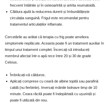
frecvent întâlnite și în osteoartrită și artrita reumatoidă.
Căldura ajută la reducerea durerii și îmbunătățește
circulația sanguină. Frigul este recomandat pentru
tratamentul articulațiilor inflamate.
Cercetările au arătat că terapia cu frig poate ameliora
simptomele neplăcute. Aceasta poate fi un tratament auxiliar în
timpul unui tratament complet. Încercați să introduceți
membrul afectat într-o apă rece între 20 și 30 de grade
Celsius.
Îmbrăcați-vă călduros.
Aplicați comprese cu ceară de albine topită sau parafină
caldă (nu fierbinte). Imersați mâinile bolnave timp de 10
minute. Ceara răcită poate fi îndepărtată cu ușurință și
poate fi utilizată din nou.