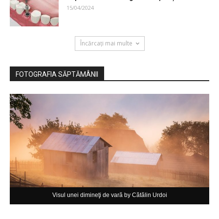
15/04/2024
Încărcați mai multe
FOTOGRAFIA SĂPTĂMÂNII
Visul unei dimineţi de vară by Cătălin Urdoi