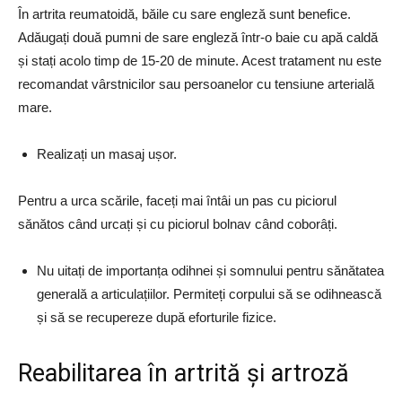
În artrita reumatoidă, băile cu sare engleză sunt benefice.
Adăugați două pumni de sare engleză într-o baie cu apă caldă
și stați acolo timp de 15-20 de minute. Acest tratament nu este
recomandat vârstnicilor sau persoanelor cu tensiune arterială
mare.
Realizați un masaj ușor.
Pentru a urca scările, faceți mai întâi un pas cu piciorul
sănătos când urcați și cu piciorul bolnav când coborâți.
Nu uitați de importanța odihnei și somnului pentru sănătatea
generală a articulațiilor. Permiteți corpului să se odihnească
și să se recupereze după eforturile fizice.
Reabilitarea în artrită și artroză