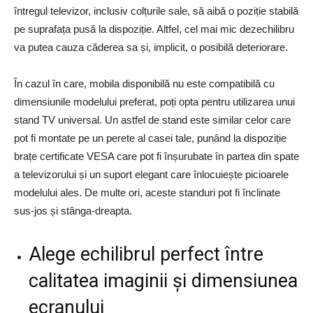
întregul televizor, inclusiv colțurile sale, să aibă o poziție stabilă
pe suprafața pusă la dispoziție. Altfel, cel mai mic dezechilibru
va putea cauza căderea sa și, implicit, o posibilă deteriorare.
În cazul în care, mobila disponibilă nu este compatibilă cu
dimensiunile modelului preferat, poți opta pentru utilizarea unui
stand TV universal. Un astfel de stand este similar celor care
pot fi montate pe un perete al casei tale, punând la dispoziție
brațe certificate VESA care pot fi înșurubate în partea din spate
a televizorului și un suport elegant care înlocuiește picioarele
modelului ales. De multe ori, aceste standuri pot fi înclinate
sus-jos și stânga-dreapta.
Alege echilibrul perfect între
calitatea imaginii și dimensiunea
ecranului