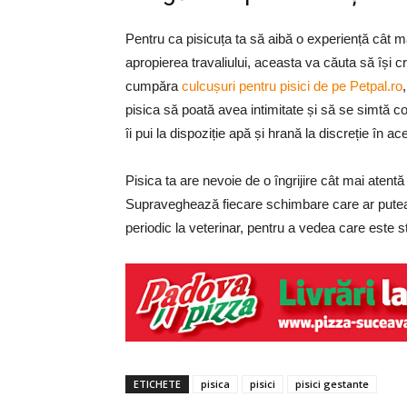
Pentru ca pisicuța ta să aibă o experiență cât ma
apropierea travaliului, aceasta va căuta să își c
cumpăra
culcușuri pentru pisici de pe Petpal.ro
pisica să poată avea intimitate și să se simtă co
îi pui la dispoziție apă și hrană la discreție în a
Pisica ta are nevoie de o îngrijire cât mai atentă
Supraveghează fiecare schimbare care ar putea 
periodic la veterinar, pentru a vedea care este s
ETICHETE
pisica
pisici
pisici gestante