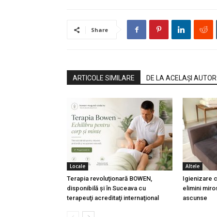
Share
ARTICOLE SIMILARE
DE LA ACELAȘI AUTOR
Locale
Altele
Terapia revoluţionară BOWEN,
Igienizare
disponibilă şi în Suceava cu
elimini miros
terapeuţi acreditaţi internaţional
ascunse