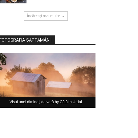
Încărcați mai multe
FOTOGRAFIA SĂPTĂMÂNII
Visul unei dimineţi de vară by Cătălin Urdoi