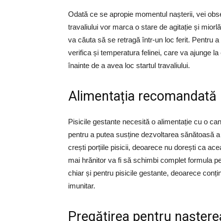
Odată ce se apropie momentul nașterii, vei o
travaliului vor marca o stare de agitație și miorlă
va căuta să se retragă într-un loc ferit. Pentru a
verifica și temperatura felinei, care va ajunge 
înainte de a avea loc startul travaliului.
Alimentația recomandată p
Pisicile gestante necesită o alimentație cu o cant
pentru a putea susține dezvoltarea sănătoasă a 
crești porțiile pisicii, deoarece nu dorești ca a
mai hrănitor va fi să schimbi complet formula pe 
chiar și pentru pisicile gestante, deoarece conțin
imunitar.
Pregătirea pentru naștere