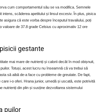
bserva cum comportamentul său se va modifica. Semnele
it intens, scăderea apetitului și linsul excesiv. În plus, pisica
 te asigura că este vorba despre începutul travaliului, poți
la o valoare de 37.8 grade Celsius cu aproximativ 12 ore
isicii gestante
itate mai mare de nutrienți și calorii decât în mod obișnuit,
puilor. Totuși, acest lucru nu înseamnă că va trebui să
ceasta să aibă de-a face cu probleme de greutate. De fapt,
care i-o oferi. Hrana junior, umedă și uscată, este potrivită
e nutrienți din plin și susține dezvoltarea sistemului
a puilor