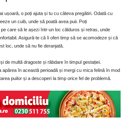
i ușoară, o poți ajuta și tu cu câteva pregătiri. Odată cu
reeze un cuib, unde să poată avea puii. Poți
, pe care să le așezi într-un loc călduros și retras, unde
nfortabil. Asigură-te că îi oferi timp să se acomodeze și că
cest loc, unde să nu fie deranjată.
 și de multă dragoste și răbdare în timpul gestației.
apărea în această perioadă și mergi cu mica felină în mod
tarea puilor și a descoperi la timp orice fel de problemă.