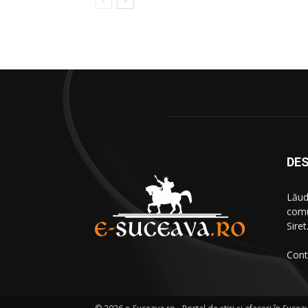
DES
Lăud
comu
Siret
Cont