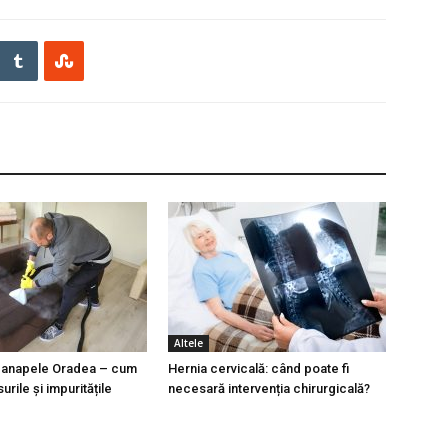
Altele
 canapele Oradea – cum
Hernia cervicală: când poate fi
urile și impuritățile
necesară intervenția chirurgicală?