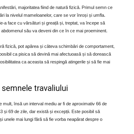
festări, majoritatea fiind de natură fizică. Primul semn ce
ri la nivelul mameloanelor, care se vor înroși și umfla.
e-a face cu vărsături și greață și, treptat, va începe să
i, abdomenul său va deveni din ce în ce mai proeminent.
ură fizică, pot apărea și câteva schimbări de comportament,
 posibil ca pisica să devină mai afectuoasă și să dorească
sibilitatea ca aceasta să respingă atingerile și să fie mai
i semnele travaliului
de mult, însă un interval mediu ar fi de aproximativ 66 de
3 și 69 de zile, dar există și excepții. Este posibil să
i unele mai lungi fără să fie vorba neapărat despre o