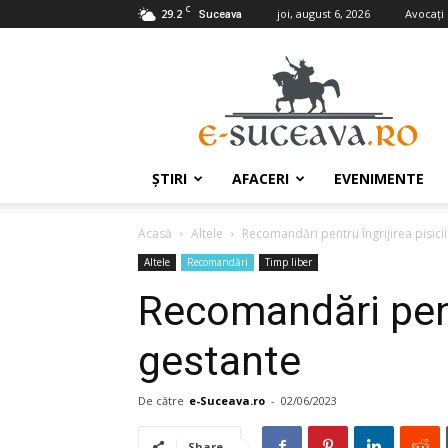
C
29.2
joi, august 6, 2026
Avocaţi
Suceava
e-
Suceava.ro
ŞTIRI
AFACERI
EVENIMENTE
Acasă
Altele
Recomandări pentru îngrijirea pisici
Altele
Recomandări
Timp liber
Recomandări pentr
gestante
De către
e-Suceava.ro
-
02/06/2023
Share