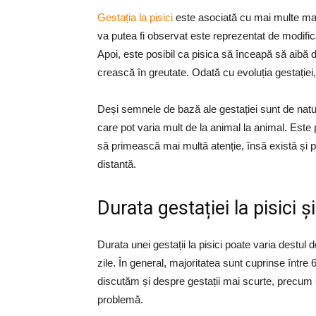
Gestația la pisici
este asociată cu mai multe mani
va putea fi observat este reprezentat de modifică
Apoi, este posibil ca pisica să înceapă să aibă d
crească în greutate. Odată cu evoluția gestație
Deși semnele de bază ale gestației sunt de nat
care pot varia mult de la animal la animal. Este
să primească mai multă atenție, însă există și po
distantă.
Durata gestației la pisici ș
Durata unei gestații la pisici poate varia destul 
zile. În general, majoritatea sunt cuprinse între 6
discutăm și despre gestații mai scurte, precum ș
problemă.