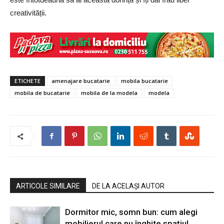
creativității.
ETICHETE
amenajare bucatarie
mobila bucatarie
mobila de bucatarie
mobila de la modela
modela
ARTICOLE SIMILARE
DE LA ACELAȘI AUTOR
Dormitor mic, somn bun: cum alegi
mobilierul care nu înghite spațiul