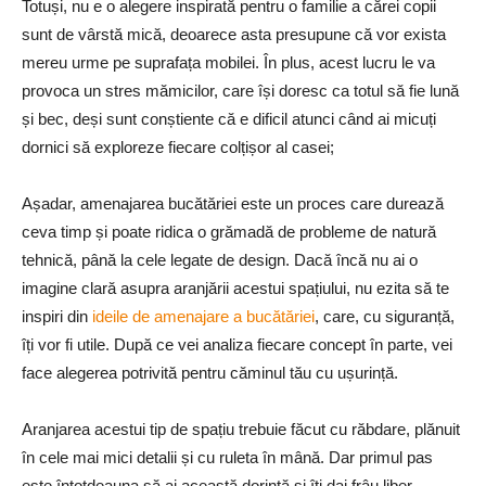
Totuși, nu e o alegere inspirată pentru o familie a cărei copii
sunt de vârstă mică, deoarece asta presupune că vor exista
mereu urme pe suprafața mobilei. În plus, acest lucru le va
provoca un stres mămicilor, care își doresc ca totul să fie lună
și bec, deși sunt conștiente că e dificil atunci când ai micuți
dornici să exploreze fiecare colțișor al casei;
Așadar, amenajarea bucătăriei este un proces care durează
ceva timp și poate ridica o grămadă de probleme de natură
tehnică, până la cele legate de design. Dacă încă nu ai o
imagine clară asupra aranjării acestui spațiului, nu ezita să te
inspiri din
ideile de amenajare a bucătăriei
, care, cu siguranță,
îți vor fi utile. După ce vei analiza fiecare concept în parte, vei
face alegerea potrivită pentru căminul tău cu ușurință.
Aranjarea acestui tip de spațiu trebuie făcut cu răbdare, plănuit
în cele mai mici detalii și cu ruleta în mână. Dar primul pas
este întotdeauna să ai această dorință și îți dai frâu liber