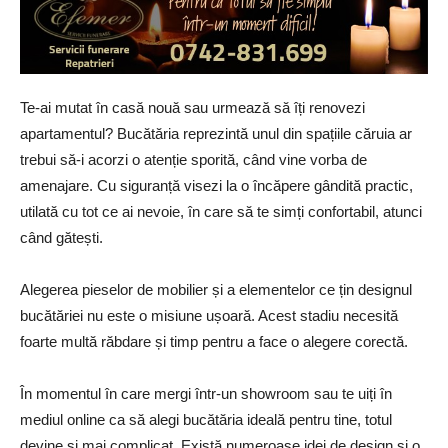
Te-ai mutat în casă nouă sau urmează să îți renovezi
apartamentul? Bucătăria reprezintă unul din spațiile căruia ar
trebui să-i acorzi o atenție sporită, când vine vorba de
amenajare. Cu siguranță visezi la o încăpere gândită practic,
utilată cu tot ce ai nevoie, în care să te simți confortabil, atunci
când gătești.
Alegerea pieselor de mobilier și a elementelor ce țin designul
bucătăriei nu este o misiune ușoară. Acest stadiu necesită
foarte multă răbdare și timp pentru a face o alegere corectă.
În momentul în care mergi într-un showroom sau te uiți în
mediul online ca să alegi bucătăria ideală pentru tine, totul
devine și mai complicat. Există numeroase idei de design și o