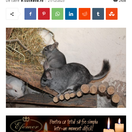
De către
e-Suceava.ro
-
21/12/2023
2438