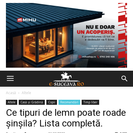
Acasă
Altele
Altele
Casă şi Grădină
Copii
Recomandări
Timp liber
Ce tipuri de lemn poate roade
şinşila? Lista completă.