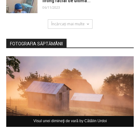
lifting facial de ultima...
06/11/2023
Încărcați mai multe
FOTOGRAFIA SĂPTĂMÂNII
Visul unei dimineţi de vară by Cătălin Urdoi