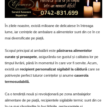
În zilele noastre, există milioane de delicatese în întreaga
lume, iar cerințele de ambalare a alimentelor sunt din ce în ce
mai diversificate pe piață.
Scopul principal al ambalării este
păstrarea alimentelor
curate și proaspete
, asigurându-se gustul și calitatea lor pe
timpul livrării, până în momentul în care vor fi servite. Acum,
există un
recipient personalizat sigilabil la căldură
care se
potrivește perfect tuturor cerințelor și anume
caserola
termosudabilă.
Ca o tendință nouă și revoluţionară pe zona ambalajelor
alimentare de pe piață, recipientele sigilabile termic sunt din ce
în ce mai răspândite în bucătăriile, restaurantele și