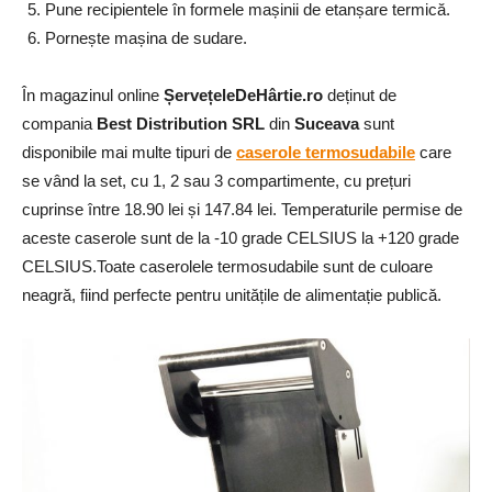
Pune recipientele în formele mașinii de etanșare termică.
Pornește mașina de sudare.
În magazinul online
ȘervețeleDeHârtie.ro
deținut de
compania
Best Distribution SRL
din
Suceava
sunt
disponibile mai multe tipuri de
caserole termosudabile
care
se vând la set, cu 1, 2 sau 3 compartimente, cu prețuri
cuprinse între 18.90 lei și 147.84 lei. Temperaturile permise de
aceste caserole sunt de la -10 grade CELSIUS la +120 grade
CELSIUS.Toate caserolele termosudabile sunt de culoare
neagră, fiind perfecte pentru unitățile de alimentație publică.