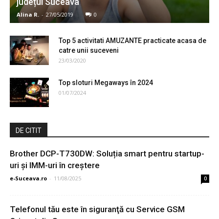
județul Suceava
Alina R.
-
27/05/2019
0
Top 5 activitati AMUZANTE practicate acasa de
catre unii suceveni
23/03/2020
Top sloturi Megaways în 2024
01/07/2024
DE CITIT
Brother DCP-T730DW: Soluția smart pentru startup-
uri și IMM-uri în creștere
e-Suceava.ro
-
11/08/2025
0
Telefonul tău este în siguranţă cu Service GSM