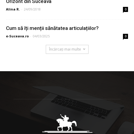
Orizont din Suceava
Alina R.
-
24/09/2018
0
Cum să îți menții sănătatea articulațiilor?
e-Suceava.ro
-
04/03/2025
0
Încărcați mai multe