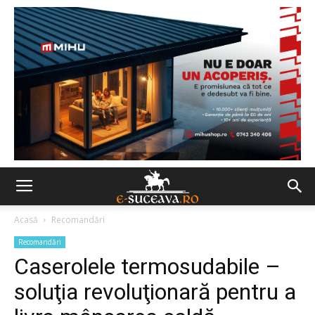
Acasă
Recomandări
Recomandări
Caserolele termosudabile –
soluţia revoluţionară pentru a