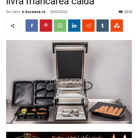
livra mâncarea caldă
De către
e-Suceava.ro
-
28/02/2022
2216