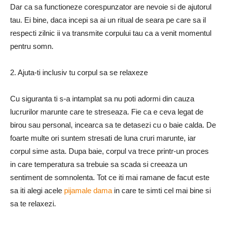
Dar ca sa functioneze corespunzator are nevoie si de ajutorul
tau. Ei bine, daca incepi sa ai un ritual de seara pe care sa il
respecti zilnic ii va transmite corpului tau ca a venit momentul
pentru somn.
2. Ajuta-ti inclusiv tu corpul sa se relaxeze
Cu siguranta ti s-a intamplat sa nu poti adormi din cauza
lucrurilor marunte care te streseaza. Fie ca e ceva legat de
birou sau personal, incearca sa te detasezi cu o baie calda. De
foarte multe ori suntem stresati de luna cruri marunte, iar
corpul sime asta. Dupa baie, corpul va trece printr-un proces
in care temperatura sa trebuie sa scada si creeaza un
sentiment de somnolenta. Tot ce iti mai ramane de facut este
sa iti alegi acele
pijamale dama
in care te simti cel mai bine si
sa te relaxezi.