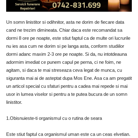
Un somn linistitor si odihnitor, asta ne dorim de fiecare data
cand ne trezim dimineata. Chiar daca este recomandat sa
dormi 8 ore pe noapte, este stiut faptul ca de multe ori lucrurile
nu ies asa cum ne dorim si pe langa asta, conform studiilor
dormi adanc maxim 2-3 ore pe noapte. Si da, nu intotdeauna
adormim imediat ce punem capul pe perna, ci ne foim, ne
agitam, si daca te mai streseaza ceva legat de munca, cu
siguranta mai ai de asteptat dupa Mos Ene. Asa ca am pregatit
un articol special cu sfaturi pentru a cadea mai repede si mai
usor in lumea viselor si pentru a te putea bucura de un somn
linistitor.
1.Obisnuieste-ti organismul cu o rutina de seara
Este stiut faptul ca organismul uman este ca un ceas elvetian.