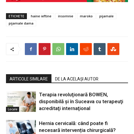
ETICHETE
haine ieftine
insomnie
maroko
pijamale
pijamale dama
ARTICOLE SIMILARE
DE LA ACELAȘI AUTOR
Terapia revoluţionară BOWEN,
disponibilă şi în Suceava cu terapeuţi
acreditaţi internaţional
Locale
Hernia cervicală: când poate fi
necesară intervenția chirurgicală?