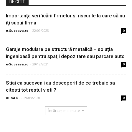
DE CITIT
Importanţa verificării firmelor şi riscurile la care să nu
îţi supui firma
e-Suceava.ro
-
22/09/2023
0
Garaje modulare pe structură metalică – soluţia
ingenioasă pentru spaţii depozitare sau parcare auto
e-Suceava.ro
-
20/12/2021
0
Stiai ca sucevenii au descoperit de ce trebuie sa
citesti tot restul vietii?
Alina R.
-
29/03/2020
0
Încărcați mai multe