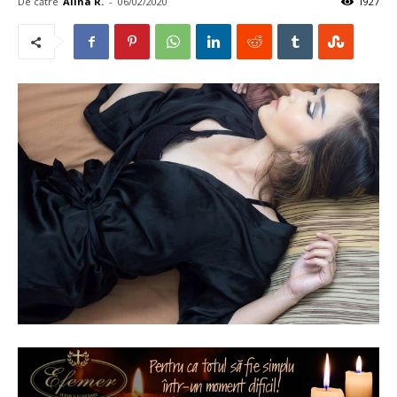
De către
Alina R.
-
06/02/2020
1927