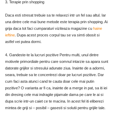
3. Terapie prin shopping
Daca esti stresat trebuie sa te relaxezi intr un fel sau altul. Iar
una dintre cele mai bune metode este terapia prin shopping. Ai
grija daca tot faci cumparaturi viziteaza magazine cu
haine
ieftine
. Dupa acest proces corpul tau se va simti obosit si
astfel vei putea dormi.
4. Gandeste-te la lucruri pozitive Pentru multi, unul dintre
motivele primordiale pentru care somnul intarzie sa apara sunt
datorate grijilor si stresului adunate ziua. Inainte de a adormi,
seara, trebuie sa te concentrezi doar pe lucruri pozitive. Dar
cum faci asta atunci cand te cauta doar cele mai putin
pozitive? O varianta ar fi ca, inainte de a merge in pat, sa iti iei
din dresing cele mai indragite pijamale dama pe care le ai si
dupa scrie intr-un caiet ce te macina. In acest fel iti eliberezi
mintea de griji si – posibil – gasesti si solutii pentru grijile tale.