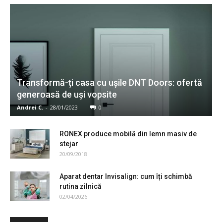
Transformă-ți casa cu ușile DNT Doors: ofertă
generoasă de uși vopsite
Andrei C.
-
28/01/2023
0
RONEX produce mobilă din lemn masiv de
stejar
20/09/2018
Aparat dentar Invisalign: cum îți schimbă
rutina zilnică
02/04/2026