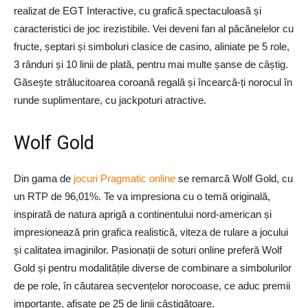
realizat de EGT Interactive, cu grafică spectaculoasă și
caracteristici de joc irezistibile. Vei deveni fan al păcănelelor cu
fructe, șeptari și simboluri clasice de casino, aliniate pe 5 role,
3 rânduri și 10 linii de plată, pentru mai multe șanse de câștig.
Găsește strălucitoarea coroană regală și încearcă-ți norocul în
runde suplimentare, cu jackpoturi atractive.
Wolf Gold
Din gama de
jocuri Pragmatic online
se remarcă
Wolf Gold, cu
un RTP de 96,01%.
Te va impresiona cu o temă originală,
inspirată de natura aprigă a continentului nord-american și
impresionează prin grafica realistică, viteza de rulare a jocului
și calitatea imaginilor. Pasionații de soturi online preferă Wolf
Gold și pentru modalitățile diverse de combinare a simbolurilor
de pe role, în căutarea secvențelor norocoase, ce aduc premii
importante, afișate pe 25 de linii câștigătoare.