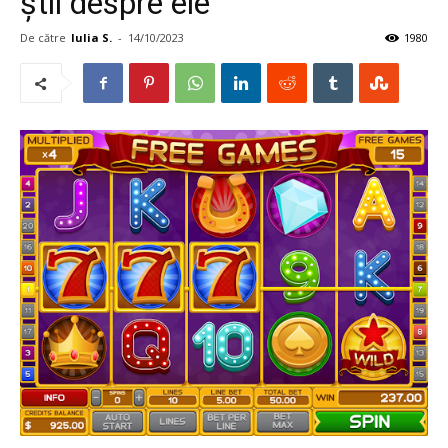
știi despre ele
De către
Iulia S.
-
14/10/2023
1980