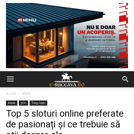
Acasă
Altele
Altele
Ştiri
Timp liber
Top 5 sloturi online preferate
de pasionați și ce trebuie să