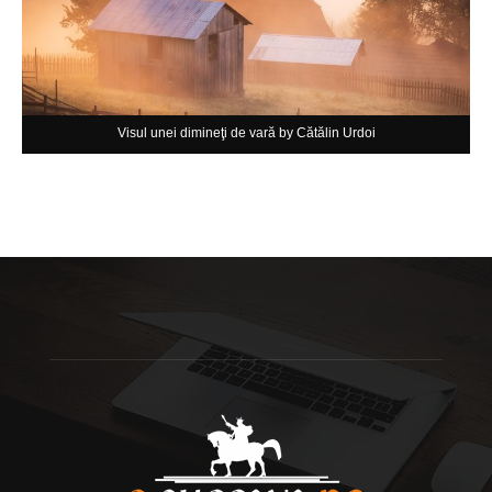
Visul unei dimineţi de vară by Cătălin Urdoi