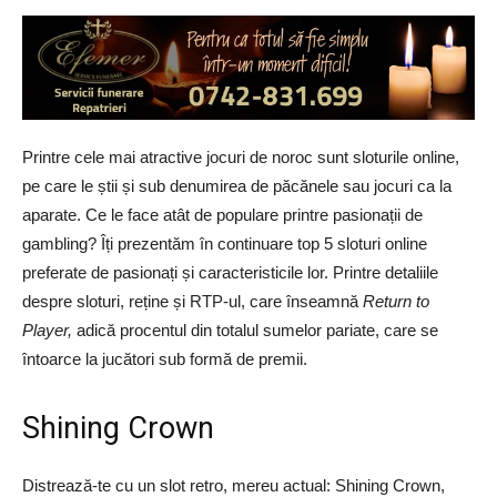
Printre cele mai atractive jocuri de noroc sunt sloturile online,
pe care le știi și sub denumirea de păcănele sau jocuri ca la
aparate. Ce le face atât de populare printre pasionații de
gambling? Îți prezentăm în continuare top 5 sloturi online
preferate de pasionați și caracteristicile lor. Printre detaliile
despre sloturi, reține și RTP-ul, care înseamnă
Return to
Player,
adică
procentul din totalul sumelor pariate, care se
întoarce la jucători sub formă de premii.
Shining Crown
Distrează-te cu un slot retro, mereu actual: Shining Crown,