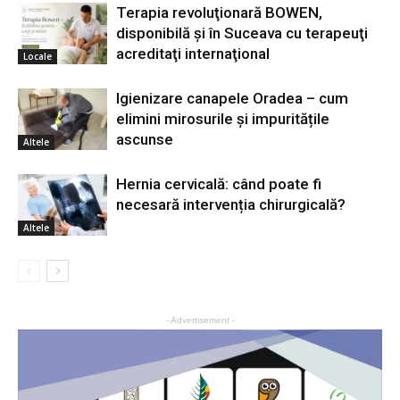
Terapia revoluţionară BOWEN,
disponibilă şi în Suceava cu terapeuţi
acreditaţi internaţional
Locale
Igienizare canapele Oradea – cum
elimini mirosurile și impuritățile
ascunse
Altele
Hernia cervicală: când poate fi
necesară intervenția chirurgicală?
Altele
- Advertisement -