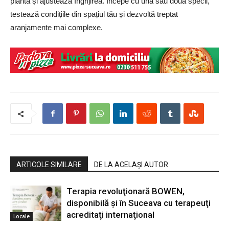
plantă și ajustează îngrijirea. Începe cu una sau două specii,
testează condițiile din spațiul tău și dezvoltă treptat
aranjamente mai complexe.
ARTICOLE SIMILARE
DE LA ACELAȘI AUTOR
Terapia revoluţionară BOWEN,
disponibilă şi în Suceava cu terapeuţi
acreditaţi internaţional
Locale