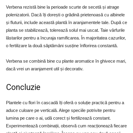
Verbena rezistă bine la perioade scurte de secetă și atrage
polenizatorii. Dacă îți dorești o grădină prietenoasă cu albinele
și fluturii, include această plantă în aranjamentele tale. După ce
planta se stabilizează, tolerează solul mai uscat. Taie vârfurile
lăstarilor pentru a încuraja ramificarea. În majoritatea cazurilor,
o fertilizare la două săptămâni susține înflorirea constantă.
Verbena se combină bine cu plante aromatice în ghivece mari,
dacă vrei un aranjament util și decorativ.
Concluzie
Plantele cu flori în cascadă îți oferă o soluție practică pentru a
aduce culoare pe verticală. Alege speciile potrivite pentru
lumina pe care o ai, udă corect și fertilizează constant.
Experimentează combinații, observă cum reacționează fiecare