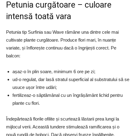
Petunia curgătoare – culoare
intensă toată vara
Petunia tip Surfinia sau Wave rămâne una dintre cele mai
cultivate plante curgătoare. Produce flori mari, în nuanțe
variate, și înflorește continuu dacă o îngrijești corect. Pe
balcon:
așaz-o în plin soare, minimum 6 ore pe zi;
ud-o regulat, dar lasă stratul superficial al substratului să se
usuce ușor între udări;
fertilizeaz-o săptămânal cu un îngrășământ lichid pentru
plante cu flori.
Îndepărtează florile ofilite și scurtează lăstarii prea lungi la
mijlocul verii. Această tundere stimulează ramificarea și o
nouă rundă de boboci. Dacă observi frunze îngălbenite,