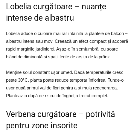
Lobelia curgătoare – nuanțe
intense de albastru
Lobelia aduce o culoare mai rar întâlnită la plantele de balcon –
albastru intens sau mov. Creează un efect compact și acoperă
rapid marginile jardinierei. Așaz-o în semiumbră, cu soare
blând de dimineață și spații ferite de arșița de la prânz.
Menține solul constant ușor umed. Dacă temperaturile cresc
peste 30°C, planta poate reduce temporar înflorirea. Tunde-o
ușor după primul val de flori pentru a stimula regenerarea.
Planteaz-o după ce riscul de îngheț a trecut complet.
Verbena curgătoare – potrivită
pentru zone însorite