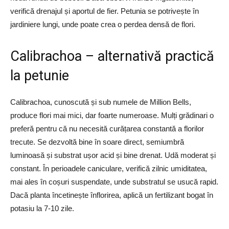
verifică drenajul și aportul de fier. Petunia se potrivește în
jardiniere lungi, unde poate crea o perdea densă de flori.
Calibrachoa – alternativă practică
la petunie
Calibrachoa, cunoscută și sub numele de Million Bells,
produce flori mai mici, dar foarte numeroase. Mulți grădinari o
preferă pentru că nu necesită curățarea constantă a florilor
trecute. Se dezvoltă bine în soare direct, semiumbră
luminoasă și substrat ușor acid și bine drenat. Udă moderat și
constant. În perioadele caniculare, verifică zilnic umiditatea,
mai ales în coșuri suspendate, unde substratul se usucă rapid.
Dacă planta încetinește înflorirea, aplică un fertilizant bogat în
potasiu la 7-10 zile.