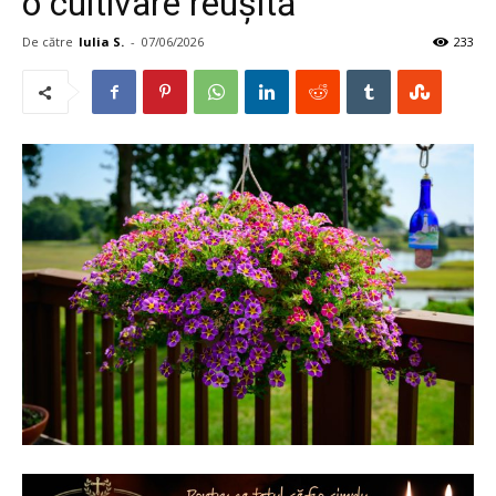
o cultivare reușită
De către
Iulia S.
-
07/06/2026
233