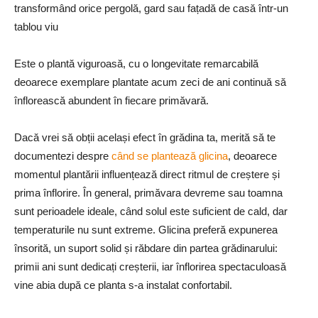
transformând orice pergolă, gard sau fațadă de casă într-un
tablou viu
Este o plantă viguroasă, cu o longevitate remarcabilă
deoarece exemplare plantate acum zeci de ani continuă să
înflorească abundent în fiecare primăvară.
Dacă vrei să obții același efect în grădina ta, merită să te
documentezi despre
când se plantează glicina
, deoarece
momentul plantării influențează direct ritmul de creștere și
prima înflorire. În general, primăvara devreme sau toamna
sunt perioadele ideale, când solul este suficient de cald, dar
temperaturile nu sunt extreme. Glicina preferă expunerea
însorită, un suport solid și răbdare din partea grădinarului:
primii ani sunt dedicați creșterii, iar înflorirea spectaculoasă
vine abia după ce planta s-a instalat confortabil.