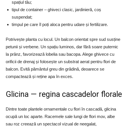
spațiul tău;
tipul de container – ghiveci clasic, jardinieră, coș
suspendat;
timpul pe care îl poți aloca pentru udare și fertilizare.
Potrivește planta cu locul. Un balcon orientat spre sud susține
petunii și verbene. Un spațiu luminos, dar fără soare puternic
la prânz, favorizează lobelia sau bacopa. Alege ghivece cu
orificii de drenaj și folosește un substrat aerat pentru flori de
balcon. Evită pământul greu din grădină, deoarece se
compactează și reține apa în exces.
Glicina — regina cascadelor florale
Dintre toate plantele ornamentale cu flori în cascadă, glicina
ocupă un loc aparte. Racemele sale lungi de flori mov, albe
sau roz creează un spectacol vizual de neegalat,