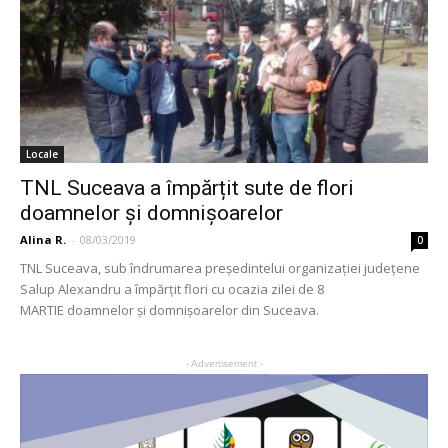
Locale
TNL Suceava a împărțit sute de flori
doamnelor și domnișoarelor
Alina R.
-
08/03/2019
0
TNL Suceava, sub îndrumarea președintelui organizației județene
Salup Alexandru a împărțit flori cu ocazia zilei de 8
MARTIE doamnelor și domnișoarelor din Suceava.
- Advertisement -