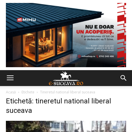
Acasă
Etichete
Tineretul national liberal suceava
Etichetă: tineretul national liberal
suceava