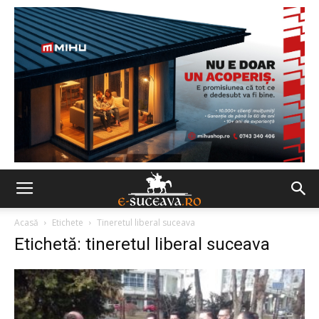
Acasă
Etichete
Tineretul liberal suceava
Etichetă: tineretul liberal suceava