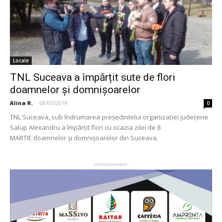
Locale
TNL Suceava a împărțit sute de flori
doamnelor și domnișoarelor
Alina R.
-
08/03/2019
0
TNL Suceava, sub îndrumarea președintelui organizației județene
Salup Alexandru a împărțit flori cu ocazia zilei de 8
MARTIE doamnelor și domnișoarelor din Suceava.
- Advertisement -