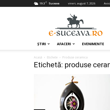
C
19.3
vineri, august 7, 2026
Avoc
Suceava
e-
Suceava.ro
ŞTIRI
AFACERI
EVENIMENTE
Acasă
Etichete
Produse ceramica
Etichetă: produse cera