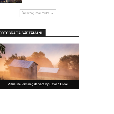
Încărcați mai multe
FOTOGRAFIA SĂPTĂMÂNII
Visul unei dimineţi de vară by Cătălin Urdoi