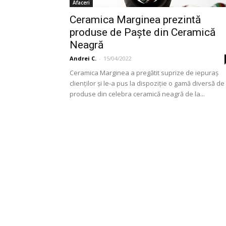
Afaceri
Ceramica Marginea prezintă
produse de Paște din Ceramică
Neagră
Andrei C.
-
15/04/2022
Ceramica Marginea a pregătit suprize de iepuraș
clienților și le-a pus la dispoziție o gamă diversă de
produse din celebra ceramică neagră de la...