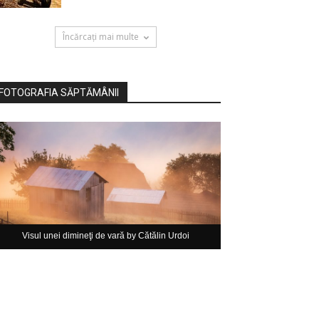
Încărcați mai multe
FOTOGRAFIA SĂPTĂMÂNII
Visul unei dimineţi de vară by Cătălin Urdoi