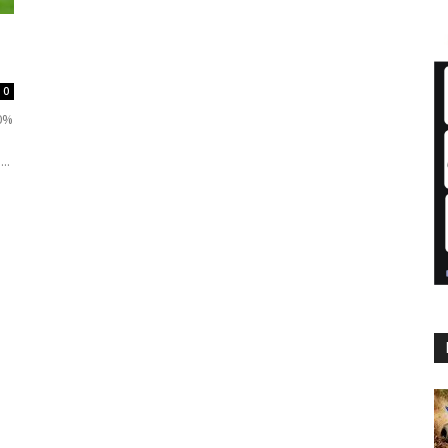
0
50%
..