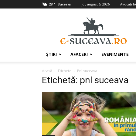
C
28
joi, august 6, 2026
Avocaţi b
Suceava
e-
Suceava.ro
ŞTIRI
AFACERI
EVENIMENTE
Acasă
Etichete
Pnl suceava
Etichetă: pnl suceava