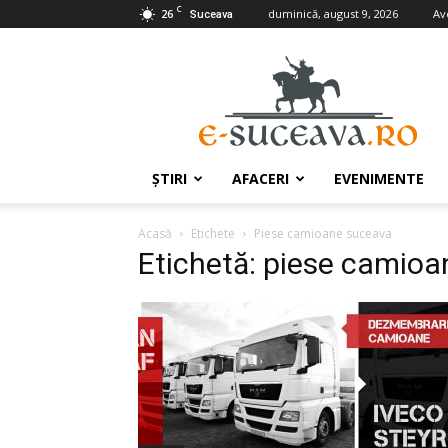
C
26
duminică, august 9, 2026
Av
Suceava
e-
Suceava.ro
ŞTIRI
AFACERI
EVENIMENTE
Acasă
Etichete
Piese camioane suceava
Etichetă: piese camio