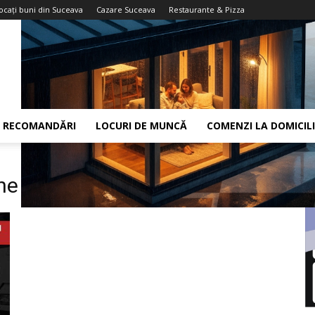
ocaţi buni din Suceava
Cazare Suceava
Restaurante & Pizza
RECOMANDĂRI
LOCURI DE MUNCĂ
COMENZI LA DOMICIL
ane suceava