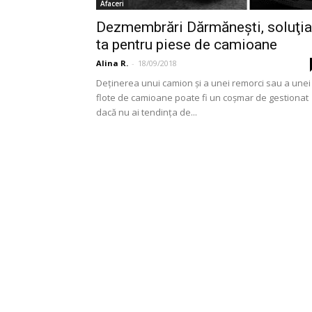
Afaceri
Dezmembrări Dărmăneşti, soluţia
ta pentru piese de camioane
Alina R.
-
18/09/2018
Deținerea unui camion și a unei remorci sau a unei
flote de camioane poate fi un coșmar de gestionat
dacă nu ai tendința de...