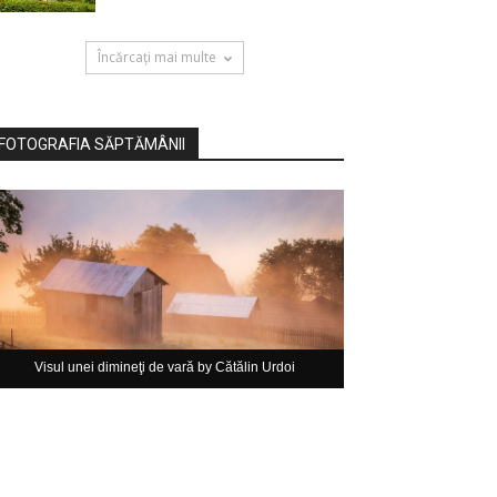
Încărcați mai multe
FOTOGRAFIA SĂPTĂMÂNII
Visul unei dimineţi de vară by Cătălin Urdoi