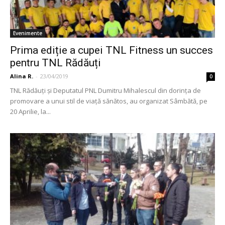
Evenimente
Prima ediție a cupei TNL Fitness un succes
pentru TNL Rădăuți
Alina R.
-
23/04/2019
0
TNL Rădăuți și Deputatul PNL Dumitru Mihalescul din dorința de
promovare a unui stil de viață sănătos, au organizat Sâmbătă, pe
20 Aprilie, la...