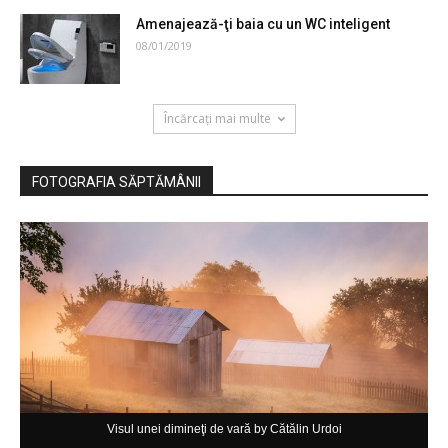
Amenajează-ţi baia cu un WC inteligent
08/01/2019
Încărcați mai multe
FOTOGRAFIA SĂPTĂMÂNII
Visul unei dimineţi de vară by Cătălin Urdoi