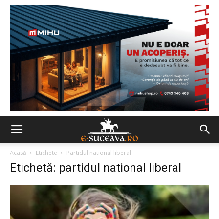
Acasă
Etichete
Partidul national liberal
Etichetă: partidul national liberal