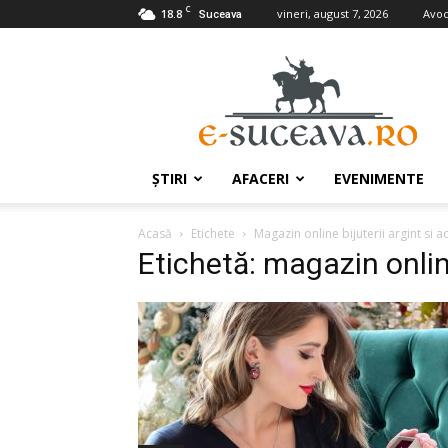
C
18.8
vineri, august 7, 2026
Avoc
Suceava
e-
Suceava.ro
ŞTIRI
AFACERI
EVENIMENTE
Acasă
Etichete
Magazin online bijuterii argint si a
Etichetă: magazin online