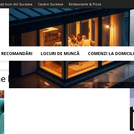
aţi buni din Suceava
Cazare Suceava
Restaurante & Pizza
RECOMANDĂRI
LOCURI DE MUNCĂ
COMENZI LA DOMICIL
ccesorii
 bijuterii argint si accesorii