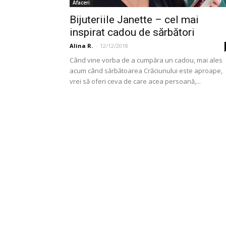
Afaceri
Bijuteriile Janette – cel mai
inspirat cadou de sărbători
Alina R.
-
12/12/2018
Când vine vorba de a cumpăra un cadou, mai ales
acum când sărbătoarea Crăciunului este aproape,
vrei să oferi ceva de care acea persoană,...