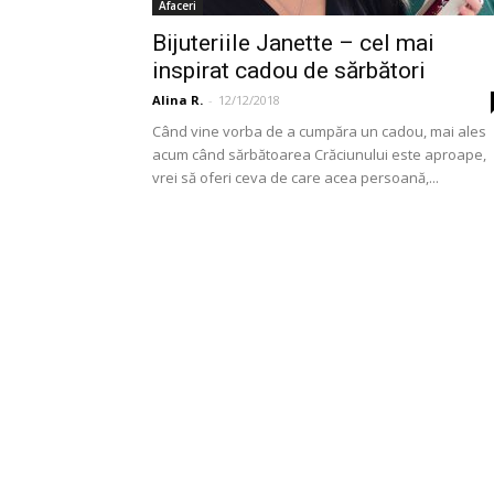
Afaceri
Bijuteriile Janette – cel mai
inspirat cadou de sărbători
Alina R.
-
12/12/2018
Când vine vorba de a cumpăra un cadou, mai ales
acum când sărbătoarea Crăciunului este aproape,
vrei să oferi ceva de care acea persoană,...