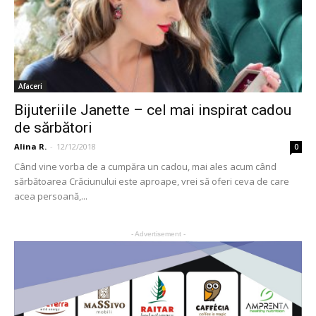
Afaceri
Bijuteriile Janette – cel mai inspirat cadou
de sărbători
Alina R.
-
12/12/2018
0
Când vine vorba de a cumpăra un cadou, mai ales acum când
sărbătoarea Crăciunului este aproape, vrei să oferi ceva de care
acea persoană,...
- Advertisement -