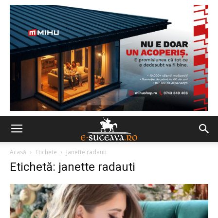
Acasă
Etichete
Janette radauti
Etichetă: janette radauti