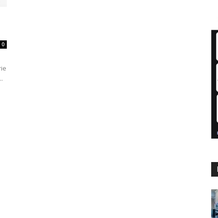
0
rie
.