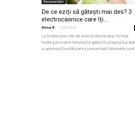
Recomandări
De ce eziți să gătești mai des? 3
electrocasnice care îți...
Alina R.
-
13/05/2020
La finalul unei zile de muncă obositoare, tot mai
multe persoane renunță la gătitul în propria bucătă
și apelează la mâncarea comandată. Motivele sunt..