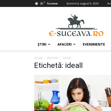
C
26
duminică, august 9, 2026
Av
Suceava
e-
Suceava.ro
ŞTIRI
AFACERI
EVENIMENTE
Acasă
Etichete
Ideall
Etichetă: ideall