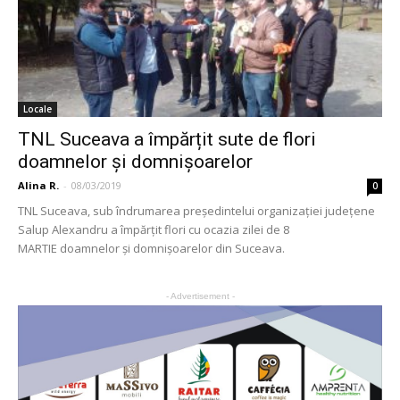
Locale
TNL Suceava a împărțit sute de flori
doamnelor și domnișoarelor
Alina R.
-
08/03/2019
0
TNL Suceava, sub îndrumarea președintelui organizației județene
Salup Alexandru a împărțit flori cu ocazia zilei de 8
MARTIE doamnelor și domnișoarelor din Suceava.
- Advertisement -