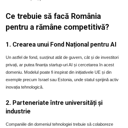
Ce trebuie să facă România
pentru a rămâne competitivă?
1. Crearea unui Fond Na
ț
ional pentru AI
Un astfel de fond, susținut atât de guvern, cât și de investitori
privați, ar putea finanța startup-uri AI și cercetarea în acest
domeniu. Modelul poate fi inspirat din inițiativele UE și din
exemple precum Israel sau Estonia, unde statul sprijină activ
inovația tehnologică.
2. Parteneriate între universită
ț
i
ș
i
industrie
Companiile din domeniul tehnologiei trebuie să colaboreze