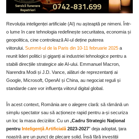
Revoluția inteligenței artificiale (AI) nu așteaptă pe nimeni. Într-
o lume în care tehnologia redefinește securitatea, economia și
geopolitica, cine controlează AI-ul deține puterea
viitorului.
Summit-ul de la Paris din 10-11 februarie 2025
a
reunit lideri politici și giganți ai industriei tehnologice pentru a
stabili direcțiile strategice ale AI-ului. Emmanuel Macron,
Narendra Modi și J.D. Vance, alături de reprezentanți ai
Google, Microsoft, OpenAI și China, au negociat reguli și
standarde care vor influența viitorul digital global.
În acest context, România are o alegere clară: să rămână un
simplu spectator sau să acționeze rapid pentru a-și securiza
un loc la masa deciziilor. Cu un „
Cadru Strategic Na
ț
ional
pentru
Inteligență Artificială
2023-2027
” deja adoptat, țara
noastră are un punct de plecare solid. Însă fără investiții