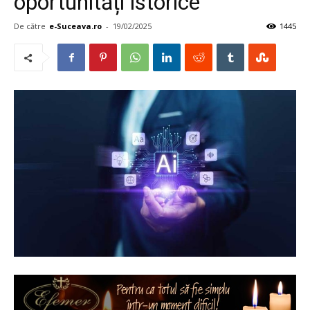
oportunități istorice
De către
e-Suceava.ro
-
19/02/2025
1445