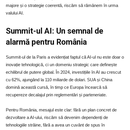
majore și o strategie coerentă, riscăm să rămânem în urma
valului AI.
Summit-ul AI: Un semnal de
alarmă pentru România
Summit-ul de la Paris a evidențiat faptul că AI-ul nu este doar o
inovație tehnologică, ci un domeniu strategic care definește
echilibrul de putere global. În 2024, investițiile în AI au crescut
cu 62%, ajungând la 110 miliarde de dolari. SUA și China
domină această cursă, în timp ce Europa încearcă să
recupereze decalajul prin reglementări și parteneriate.
Pentru România, mesajul este clar: fără un plan concret de
dezvoltare a AI-ului, riscăm să devenim dependenți de
tehnologiile străine, fără a avea un cuvânt de spus în