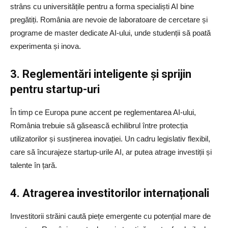
strâns cu universitățile pentru a forma specialiști AI bine
pregătiți. România are nevoie de laboratoare de cercetare și
programe de master dedicate AI-ului, unde studenții să poată
experimenta și inova.
3. Reglementări inteligente
ș
i sprijin
pentru startup-uri
În timp ce Europa pune accent pe reglementarea AI-ului,
România trebuie să găsească echilibrul între protecția
utilizatorilor și susținerea inovației. Un cadru legislativ flexibil,
care să încurajeze startup-urile AI, ar putea atrage investiții și
talente în țară.
4. Atragerea investitorilor interna
ț
ionali
Investitorii străini caută piețe emergente cu potențial mare de