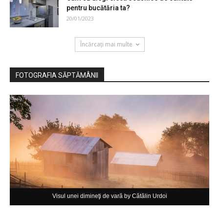
pentru bucătăria ta?
20/01/2023
Încărcați mai multe
FOTOGRAFIA SĂPTĂMÂNII
Visul unei dimineţi de vară by Cătălin Urdoi