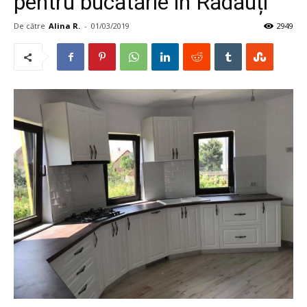
pentru bucătărie în Rădăuți
De către
Alina R.
-
01/03/2019
2949