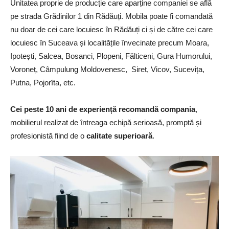
Unitatea proprie de producție care aparține companiei se află
pe strada Grădinilor 1 din Rădăuți. Mobila poate fi comandată
nu doar de cei care locuiesc în Rădăuți ci și de către cei care
locuiesc în Suceava și localitățile învecinate precum Moara,
Ipotești, Salcea, Bosanci, Plopeni, Fălticeni, Gura Humorului,
Voroneț, Câmpulung Moldovenesc, Siret, Vicov, Sucevița,
Putna, Pojorîta, etc.
Cei peste 10 ani de experiență recomandă compania
,
mobilierul realizat de întreaga echipă serioasă, promptă și
profesionistă fiind de o
calitate superioară
.