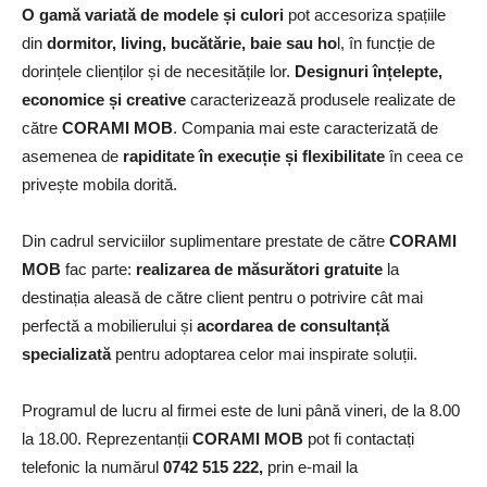
O gamă variată de modele și culori
pot accesoriza spațiile
din
dormitor, living, bucătărie, baie sau ho
l, în funcție de
dorințele clienților și de necesitățile lor.
Designuri înțelepte,
economice și creative
caracterizează produsele realizate de
către
CORAMI MOB
. Compania mai este caracterizată de
asemenea de
rapiditate în execuție și flexibilitate
în ceea ce
privește mobila dorită.
Din cadrul serviciilor suplimentare prestate de către
CORAMI
MOB
fac parte:
realizarea de măsurători gratuite
la
destinația aleasă de către client pentru o potrivire cât mai
perfectă a mobilierului și
acordarea de consultanță
specializată
pentru adoptarea celor mai inspirate soluții.
Programul de lucru al firmei este de luni până vineri, de la 8.00
la 18.00. Reprezentanții
CORAMI MOB
pot fi contactați
telefonic la numărul
0742 515 222,
prin e-mail la