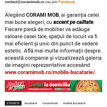
contact@coramimob.ro
sau prin
Facebook
.
Alegând
CORAMI MOB
, ai garanția celei
mai bune alegeri, cu
accent pe calitate
.
Fiecare piesă de mobilier va adăuga
valoare casei tale, spațiul de locuit va fi
mai eficient și unic din punct de vedere
estetic. Află mai multe informații despre
această companie și vizualizează galeria
de imagini reprezentative accesând
www.coramimob.ro/mobila-bucatarie/
.
ETICHETE
bucatarie
coramimob
mobila bucatarie