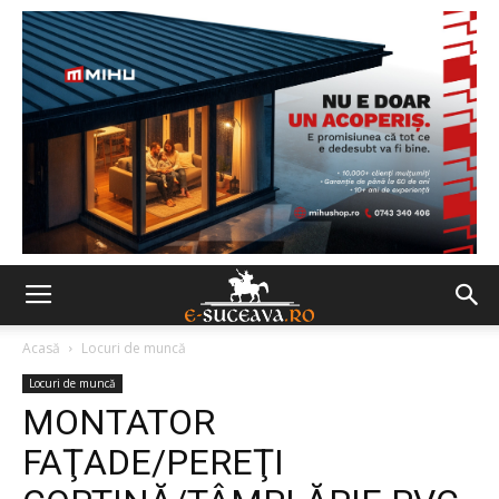
Acasă
Locuri de muncă
Locuri de muncă
MONTATOR
FAŢADE/PEREŢI