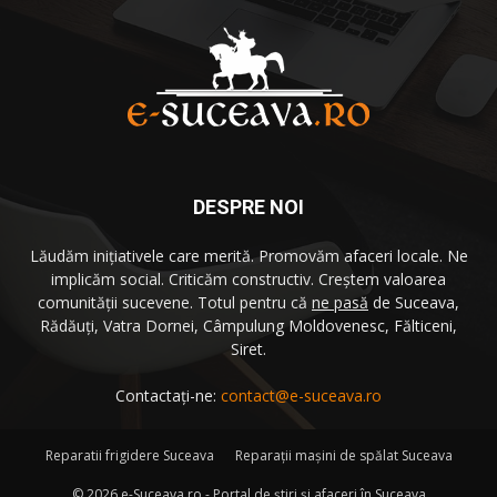
DESPRE NOI
Lăudăm iniţiativele care merită. Promovăm afaceri locale. Ne
implicăm social. Criticăm constructiv. Creştem valoarea
comunităţii sucevene. Totul pentru că
ne pasă
de Suceava,
Rădăuţi, Vatra Dornei, Câmpulung Moldovenesc, Fălticeni,
Siret.
Contactați-ne:
contact@e-suceava.ro
Reparatii frigidere Suceava
Reparaţii maşini de spălat Suceava
©
2026 e-Suceava.ro - Portal de ştiri şi afaceri în Suceava