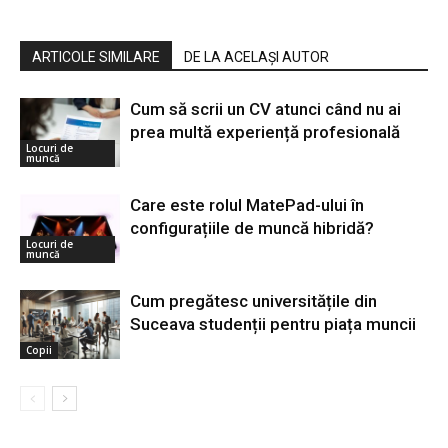
ARTICOLE SIMILARE
DE LA ACELAȘI AUTOR
Cum să scrii un CV atunci când nu ai
prea multă experiență profesională
Locuri de
muncă
Care este rolul MatePad-ului în
configurațiile de muncă hibridă?
Locuri de
muncă
Cum pregătesc universitățile din
Suceava studenții pentru piața muncii
Copii