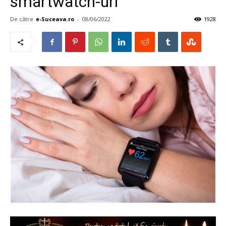
smartwatch-uri
De către
e-Suceava.ro
-
08/06/2022
1928