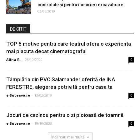
controlate și pentru închirieri excavatoare
03/06/2019
DE CITIT
TOP 5 motive pentru care teatrul ofera o experienta
mai placuta decat cinematograful
Alina R.
-
28/10/2020
0
Tâmplăria din PVC Salamander oferită de INA
FERESTRE, alegerea potrivită pentru casa ta
e-Suceava.ro
-
13/02/2019
0
Jocuri de cazinou pentru o zi ploioasă de toamnă
e-Suceava.ro
-
19/10/2023
0
Încărcați mai multe