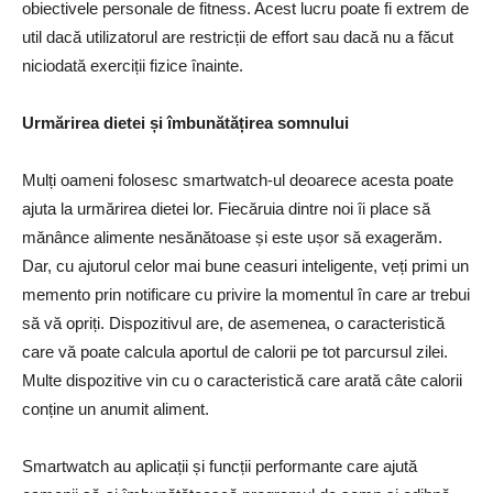
obiectivele personale de fitness. Acest lucru poate fi extrem de
util dacă utilizatorul are restricții de effort sau dacă nu a făcut
niciodată exerciții fizice înainte.
Urmărirea dietei și îmbunătățirea somnului
Mulți oameni folosesc smartwatch-ul deoarece acesta poate
ajuta la urmărirea dietei lor. Fiecăruia dintre noi îi place să
mănânce alimente nesănătoase și este ușor să exagerăm.
Dar, cu ajutorul celor mai bune ceasuri inteligente, veți primi un
memento prin notificare cu privire la momentul în care ar trebui
să vă opriți. Dispozitivul are, de asemenea, o caracteristică
care vă poate calcula aportul de calorii pe tot parcursul zilei.
Multe dispozitive vin cu o caracteristică care arată câte calorii
conține un anumit aliment.
Smartwatch au aplicații și funcții performante care ajută