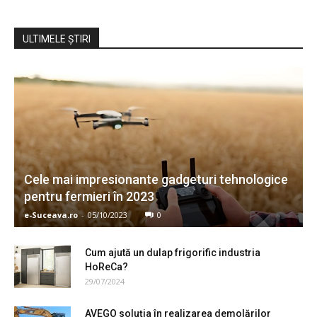
ULTIMELE ŞTIRI
Cele mai impresionante gadgeturi tehnologice
pentru fermieri în 2023
e-Suceava.ro
-
05/10/2023
0
Cum ajută un dulap frigorific industria
HoReCa?
29/07/2024
AVEGO soluția în realizarea demolărilor