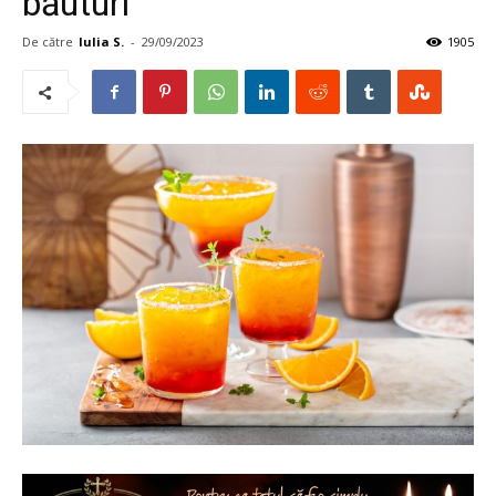
băuturi
De către
Iulia S.
-
29/09/2023
1905