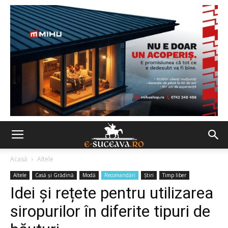
Acasă
Altele
Altele
Casă şi Grădină
Modă
Recomandări
Ştiri
Timp liber
Idei și rețete pentru utilizarea
siropurilor în diferite tipuri de