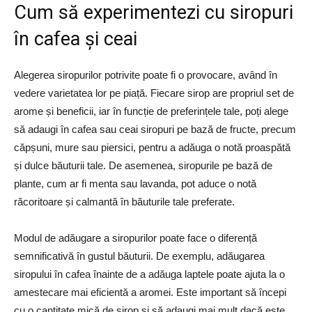
Cum să experimentezi cu siropuri
în cafea și ceai
Alegerea siropurilor potrivite poate fi o provocare, având în
vedere varietatea lor pe piață. Fiecare sirop are propriul set de
arome și beneficii, iar în funcție de preferințele tale, poți alege
să adaugi în cafea sau ceai siropuri pe bază de fructe, precum
căpșuni, mure sau piersici, pentru a adăuga o notă proaspătă
și dulce băuturii tale. De asemenea, siropurile pe bază de
plante, cum ar fi menta sau lavanda, pot aduce o notă
răcoritoare și calmantă în băuturile tale preferate.
Modul de adăugare a siropurilor poate face o diferență
semnificativă în gustul băuturii. De exemplu, adăugarea
siropului în cafea înainte de a adăuga laptele poate ajuta la o
amestecare mai eficientă a aromei. Este important să începi
cu o cantitate mică de sirop și să adaugi mai mult dacă este