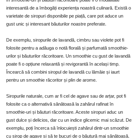
interesantă de a îmbogăți experiența noastră culinară. Există o
varietate de siropuri disponibile pe piață, care pot aduce un
gust unic și interesant băuturilor noastre preferate.
De exemplu, siropurile de lavandă, cimbru sau violete pot fi
folosite pentru a adăuga o notă florală și parfumată smoothie-
urilor și băuturilor răcoritoare. Un smoothie cu gust de lavandă
poate fi o opțiune relaxantă și revigorantă în același timp.
Încearcă să combini siropul de lavandă cu lămâie și iaurt
pentru un smoothie răcoritor și plin de arome.
Siropurile naturale, cum ar fi cel de agave sau de arțar, pot fi
folosite ca o alternativă sănătoasă la zahărul rafinat în
smoothie-uri și băuturi răcoritoare. Aceste siropuri aduc un
gust dulce și delicios, dar cu un indice glicemic mai scăzut. De
exemplu, poți încerca să înlocuiești zahărul dintr-un smoothie
cu sirop de agave și să te bucuri de o băutură mai sănătoasă.