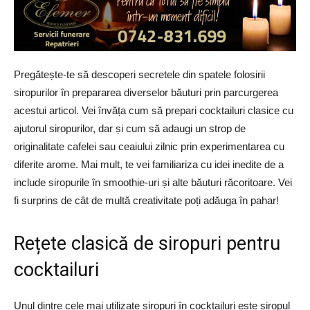
Pregătește-te să descoperi secretele din spatele folosirii
siropurilor în prepararea diverselor băuturi prin parcurgerea
acestui articol. Vei învăța cum să prepari cocktailuri clasice cu
ajutorul siropurilor, dar și cum să adaugi un strop de
originalitate cafelei sau ceaiului zilnic prin experimentarea cu
diferite arome. Mai mult, te vei familiariza cu idei inedite de a
include siropurile în smoothie-uri și alte băuturi răcoritoare. Vei
fi surprins de cât de multă creativitate poți adăuga în pahar!
Rețete clasică de siropuri pentru
cocktailuri
Unul dintre cele mai utilizate siropuri în cocktailuri este siropul