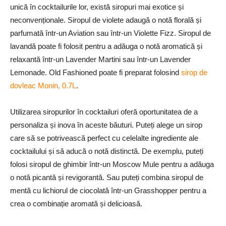
unică în cocktailurile lor, există siropuri mai exotice și
neconvenționale. Siropul de violete adaugă o notă florală și
parfumată într-un Aviation sau într-un Violette Fizz. Siropul de
lavandă poate fi folosit pentru a adăuga o notă aromatică și
relaxantă într-un Lavender Martini sau într-un Lavender
Lemonade. Old Fashioned poate fi preparat folosind
sirop de
dovleac Monin, 0.7L
.
Utilizarea siropurilor în cocktailuri oferă oportunitatea de a
personaliza și inova în aceste băuturi. Puteți alege un sirop
care să se potrivească perfect cu celelalte ingrediente ale
cocktailului și să aducă o notă distinctă. De exemplu, puteți
folosi siropul de ghimbir într-un Moscow Mule pentru a adăuga
o notă picantă și revigorantă. Sau puteți combina siropul de
mentă cu lichiorul de ciocolată într-un Grasshopper pentru a
crea o combinație aromată și delicioasă.