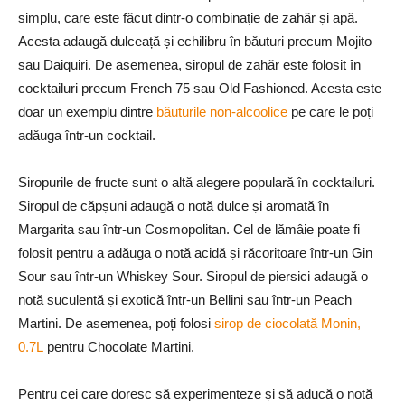
simplu, care este făcut dintr-o combinație de zahăr și apă.
Acesta adaugă dulceață și echilibru în băuturi precum Mojito
sau Daiquiri. De asemenea, siropul de zahăr este folosit în
cocktailuri precum French 75 sau Old Fashioned. Acesta este
doar un exemplu dintre
băuturile non-alcoolice
pe care le poți
adăuga într-un cocktail.
Siropurile de fructe sunt o altă alegere populară în cocktailuri.
Siropul de căpșuni adaugă o notă dulce și aromată în
Margarita sau într-un Cosmopolitan. Cel de lămâie poate fi
folosit pentru a adăuga o notă acidă și răcoritoare într-un Gin
Sour sau într-un Whiskey Sour. Siropul de piersici adaugă o
notă suculentă și exotică într-un Bellini sau într-un Peach
Martini. De asemenea, poți folosi
sirop de ciocolată Monin,
0.7L
pentru Chocolate Martini.
Pentru cei care doresc să experimenteze și să aducă o notă